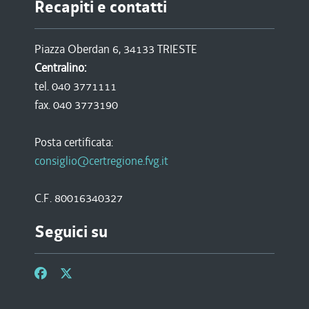
Recapiti e contatti
Piazza Oberdan 6, 34133 TRIESTE
Centralino:
tel. 040 3771111
fax. 040 3773190
Posta certificata:
consiglio@certregione.fvg.it
C.F. 80016340327
Seguici su