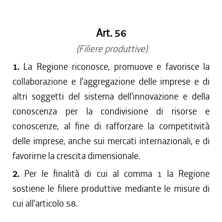
dal 15/04/2017 al 17/05/2017
dal 01/01/2017 al 14/04/2017
Art. 56
dal 15/12/2016 al 31/12/2016
dal 13/08/2016 al 14/12/2016
(Filiere produttive)
dal 13/04/2016 al 12/08/2016
1.
La Regione riconosce, promuove e favorisce la
dal 01/01/2016 al 12/04/2016
collaborazione e l'aggregazione delle imprese e di
dal 13/11/2015 al 31/12/2015
altri soggetti del sistema dell'innovazione e della
dal 01/10/2015 al 12/11/2015
conoscenza per la condivisione di risorse e
dal 11/08/2015 al 30/09/2015
conoscenze, al fine di rafforzare la competitività
dal 23/07/2015 al 10/08/2015
delle imprese, anche sui mercati internazionali, e di
dal 26/02/2015 al 22/07/2015
favorirne la crescita dimensionale.
2.
Per le finalità di cui al comma 1 la Regione
sostiene le filiere produttive mediante le misure di
cui all'articolo 58.