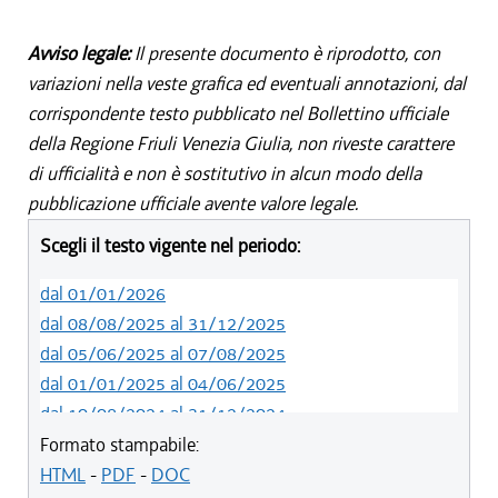
Avviso legale:
Il presente documento è riprodotto, con
variazioni nella veste grafica ed eventuali annotazioni, dal
corrispondente testo pubblicato nel Bollettino ufficiale
della Regione Friuli Venezia Giulia, non riveste carattere
di ufficialità e non è sostitutivo in alcun modo della
pubblicazione ufficiale avente valore legale.
Scegli il testo vigente nel periodo:
dal 01/01/2026
dal 08/08/2025 al 31/12/2025
dal 05/06/2025 al 07/08/2025
dal 01/01/2025 al 04/06/2025
dal 10/08/2024 al 31/12/2024
dal 14/05/2024 al 09/08/2024
Formato stampabile:
dal 11/08/2022 al 13/05/2024
HTML
-
PDF
-
DOC