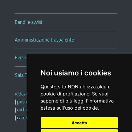
Bandi e avvisi
Amministrazione trasparente
Persone e Uffici
Noi usiamo i cookies
Sala Tiziano Tessitori
Questo sito NON utilizza alcun
redazione web
|
note legali
|
glossario
cookie di profilazione. Se vuoi
saperne di più leggi l'
informativa
|
privacy
|
social media policy
estesa sull'uso dei cookie
.
|
dichiarazione di accessibilità
|
feedback
|
cambio preferenze cookie
Accetta