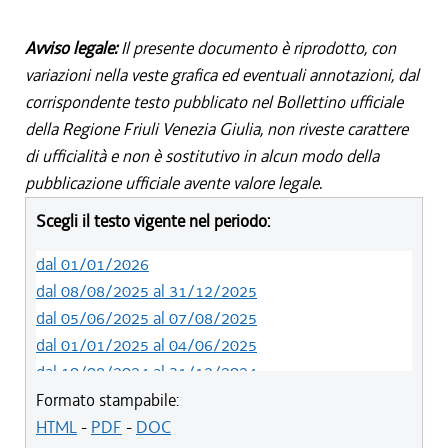
Avviso legale:
Il presente documento è riprodotto, con
variazioni nella veste grafica ed eventuali annotazioni, dal
corrispondente testo pubblicato nel Bollettino ufficiale
della Regione Friuli Venezia Giulia, non riveste carattere
di ufficialità e non è sostitutivo in alcun modo della
pubblicazione ufficiale avente valore legale.
Scegli il testo vigente nel periodo:
dal 01/01/2026
dal 08/08/2025 al 31/12/2025
dal 05/06/2025 al 07/08/2025
dal 01/01/2025 al 04/06/2025
dal 10/08/2024 al 31/12/2024
dal 14/05/2024 al 09/08/2024
Formato stampabile:
dal 11/08/2022 al 13/05/2024
HTML
-
PDF
-
DOC