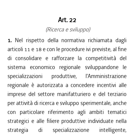
dal 15/04/2017 al 17/05/2017
dal 01/01/2017 al 14/04/2017
Art. 22
dal 15/12/2016 al 31/12/2016
dal 13/08/2016 al 14/12/2016
(Ricerca e sviluppo)
dal 13/04/2016 al 12/08/2016
1.
Nel rispetto della normativa richiamata dagli
dal 01/01/2016 al 12/04/2016
articoli 11 e 18 e con le procedure ivi previste, al fine
dal 13/11/2015 al 31/12/2015
di consolidare e rafforzare la competitività del
dal 01/10/2015 al 12/11/2015
sistema economico regionale sviluppandone le
dal 11/08/2015 al 30/09/2015
specializzazioni produttive, l'Amministrazione
dal 23/07/2015 al 10/08/2015
regionale è autorizzata a concedere incentivi alle
dal 26/02/2015 al 22/07/2015
imprese del settore manifatturiero e del terziario
per attività di ricerca e sviluppo sperimentale, anche
con particolare riferimento agli ambiti tematici
strategici e alle filiere produttive individuate nella
strategia di specializzazione intelligente,