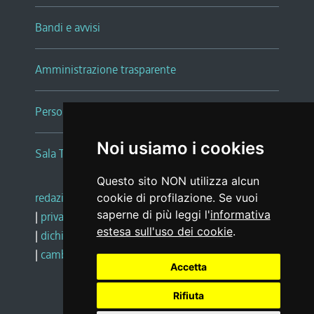
Bandi e avvisi
Amministrazione trasparente
Persone e Uffici
Noi usiamo i cookies
Sala Tiziano Tessitori
Questo sito NON utilizza alcun
redazione web
|
note legali
|
glossario
cookie di profilazione. Se vuoi
saperne di più leggi l'
informativa
|
privacy
|
social media policy
estesa sull'uso dei cookie
.
|
dichiarazione di accessibilità
|
feedback
|
cambio preferenze cookie
Accetta
Rifiuta
Realizzato da