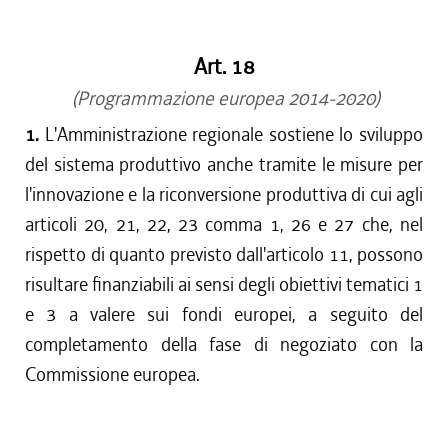
dal 15/04/2017 al 17/05/2017
dal 01/01/2017 al 14/04/2017
Art. 18
dal 15/12/2016 al 31/12/2016
dal 13/08/2016 al 14/12/2016
(Programmazione europea 2014-2020)
dal 13/04/2016 al 12/08/2016
1.
L'Amministrazione regionale sostiene lo sviluppo
dal 01/01/2016 al 12/04/2016
del sistema produttivo anche tramite le misure per
dal 13/11/2015 al 31/12/2015
l'innovazione e la riconversione produttiva di cui agli
dal 01/10/2015 al 12/11/2015
articoli 20, 21, 22, 23 comma 1, 26 e 27 che, nel
dal 11/08/2015 al 30/09/2015
rispetto di quanto previsto dall'articolo 11, possono
dal 23/07/2015 al 10/08/2015
risultare finanziabili ai sensi degli obiettivi tematici 1
dal 26/02/2015 al 22/07/2015
e 3 a valere sui fondi europei, a seguito del
completamento della fase di negoziato con la
Commissione europea.