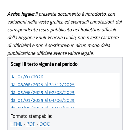
Avviso legale:
Il presente documento è riprodotto, con
variazioni nella veste grafica ed eventuali annotazioni, dal
corrispondente testo pubblicato nel Bollettino ufficiale
della Regione Friuli Venezia Giulia, non riveste carattere
di ufficialità e non è sostitutivo in alcun modo della
pubblicazione ufficiale avente valore legale.
Scegli il testo vigente nel periodo:
dal 01/01/2026
dal 08/08/2025 al 31/12/2025
dal 05/06/2025 al 07/08/2025
dal 01/01/2025 al 04/06/2025
dal 10/08/2024 al 31/12/2024
dal 14/05/2024 al 09/08/2024
Formato stampabile:
dal 11/08/2022 al 13/05/2024
HTML
-
PDF
-
DOC