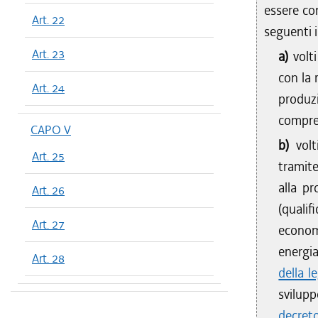
essere con
Art. 22
seguenti i
Art. 23
a)
volt
con la 
Art. 24
produzi
compre
CAPO V
b)
vol
Art. 25
tramite
alla pr
Art. 26
(quali
Art. 27
econom
energia 
Art. 28
della 
svilup
decret