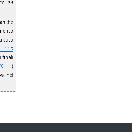
ico 28
 anche
amento
sultato
n. 115
 finali
6/CEE
)
va nel