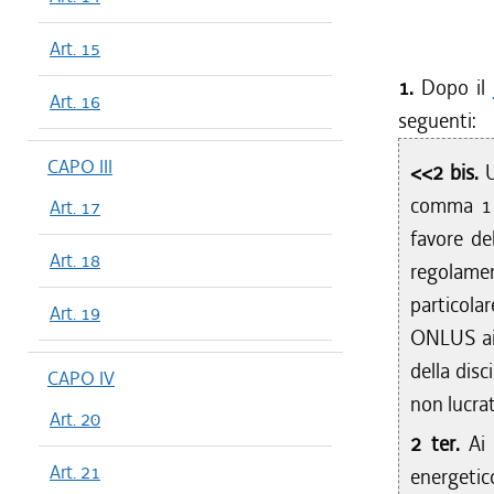
Art. 15
1.
Dopo il
Art. 16
seguenti:
CAPO III
<<2 bis.
U
comma 1 è
Art. 17
favore de
Art. 18
regolament
particola
Art. 19
ONLUS ai
della disc
CAPO IV
non lucrati
Art. 20
2 ter.
Ai
Art. 21
energetic