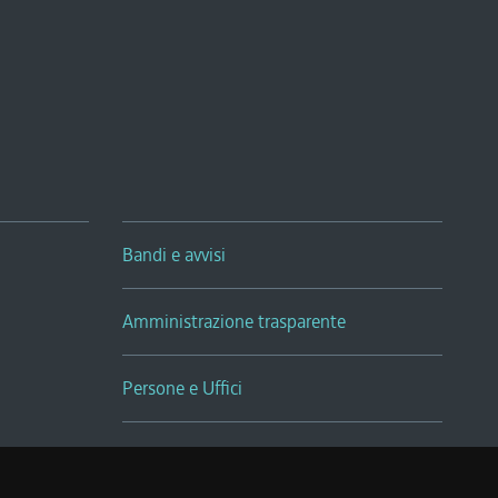
Bandi e avvisi
Amministrazione trasparente
Persone e Uffici
Sala Tiziano Tessitori