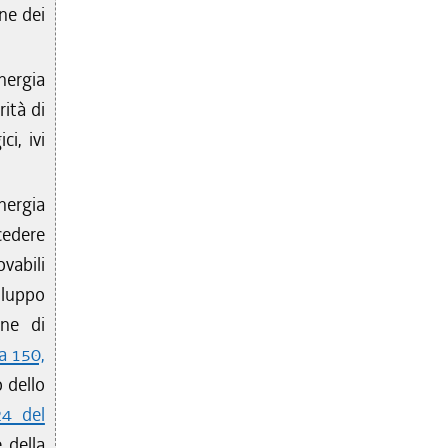
ne dei
energia
rità di
i, ivi
nergia
cedere
vabili
iluppo
one di
a 150,
o dello
24 del
 della