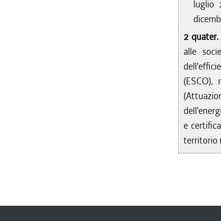
luglio
dicemb
2 quater
alle soci
dell'effic
(ESCO), 
(Attuazio
dell'energ
e certifi
territorio