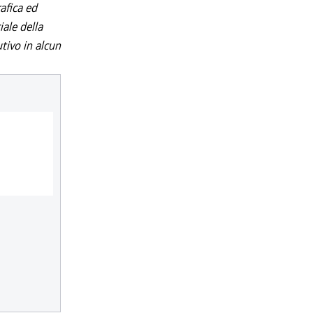
afica ed
iale della
utivo in alcun