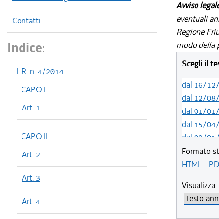
Avviso legal
eventuali an
Contatti
Regione Friul
Indice:
modo della p
Scegli il t
L.R. n. 4/2014
dal 16/12
CAPO I
dal 12/08
Art. 1
dal 01/01
dal 15/04
CAPO II
dal 09/01
dal 23/07
Formato st
Art. 2
dal 08/08
HTML
-
PD
dal 28/03
Art. 3
Visualizza:
Art. 4