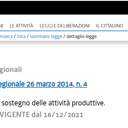
NI
LE ATTIVITÀ
LEGGI E DELIBERAZIONI
IL CITTADINO
ricerca
/
lista
/
sommario legge
/
dettaglio legge
gionali
egionale
26 marzo 2014
, n.
4
 sostegno delle attività produttive.
VIGENTE dal 16/12/2021