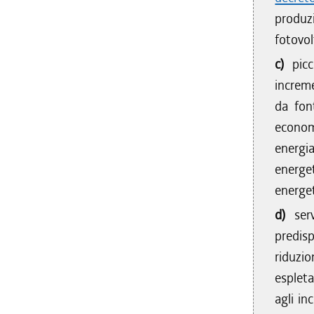
produzi
fotovolt
c)
pic
increme
da fon
econom
energi
energe
energet
d)
ser
predisp
riduzio
espleta
agli in