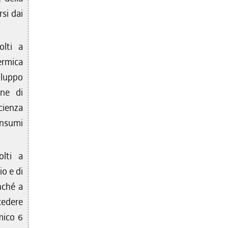
rsi dai
olti a
ermica
iluppo
one di
cienza
onsumi
olti a
o e di
nché a
cedere
mico 6