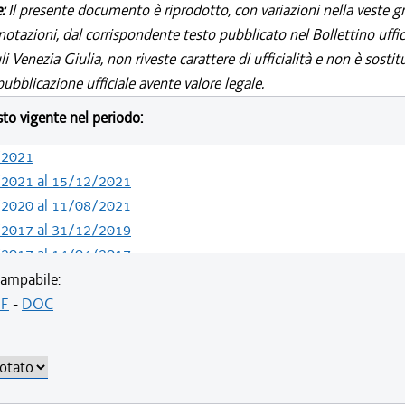
e:
Il presente documento è riprodotto, con variazioni nella veste gr
notazioni, dal corrispondente testo pubblicato nel Bollettino uffic
i Venezia Giulia, non riveste carattere di ufficialità e non è sostit
ubblicazione ufficiale avente valore legale.
esto vigente nel periodo:
/2021
/2021 al 15/12/2021
/2020 al 11/08/2021
/2017 al 31/12/2019
/2017 al 14/04/2017
/2015 al 08/01/2017
ampabile:
/2014 al 22/07/2015
F
-
DOC
/2014 al 07/08/2014