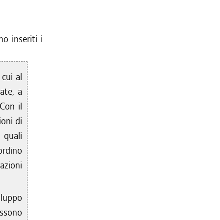
o inseriti i
cui al
ate, a
Con il
oni di
 quali
ordino
zazioni
iluppo
ossono