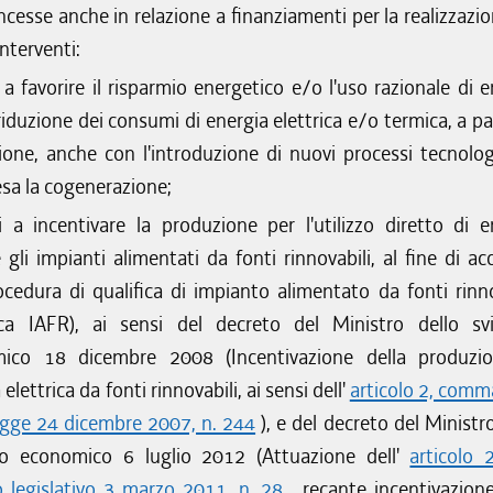
cesse anche in relazione a finanziamenti per la realizzazio
nterventi:
i a favorire il risparmio energetico e/o l'uso razionale di 
riduzione dei consumi di energia elettrica e/o termica, a pa
one, anche con l'introduzione di nuovi processi tecnologic
sa la cogenerazione;
ti a incentivare la produzione per l'utilizzo diretto di e
 gli impianti alimentati da fonti rinnovabili, al fine di ac
ocedura di qualifica di impianto alimentato da fonti rinno
fica IAFR), ai sensi del decreto del Ministro dello sv
ico 18 dicembre 2008 (Incentivazione della produzi
elettrica da fonti rinnovabili, ai sensi dell'
articolo 2, comm
legge 24 dicembre 2007, n. 244
), e del decreto del Ministr
po economico 6 luglio 2012 (Attuazione dell'
articolo 
o legislativo 3 marzo 2011, n. 28
, recante incentivazione