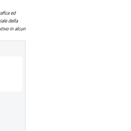
afica ed
iale della
utivo in alcun