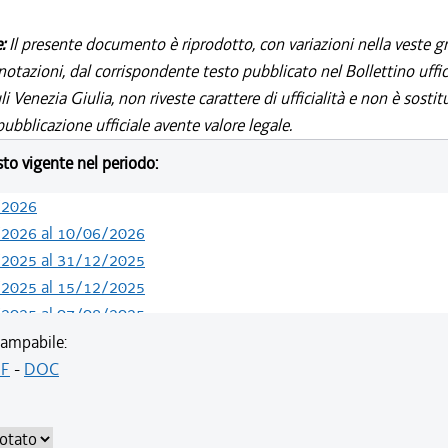
e:
Il presente documento è riprodotto, con variazioni nella veste gr
notazioni, dal corrispondente testo pubblicato nel Bollettino uffic
i Venezia Giulia, non riveste carattere di ufficialità e non è sostit
ubblicazione ufficiale avente valore legale.
esto vigente nel periodo:
/2026
/2026 al 10/06/2026
/2025 al 31/12/2025
/2025 al 15/12/2025
/2025 al 07/08/2025
/2025 al 09/07/2025
ampabile:
/2025 al 04/06/2025
F
-
DOC
/2024 al 31/12/2024
/2024 al 13/05/2024