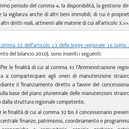
primo periodo del comma 4, la disponibilità, la gestione dir
/2016 al 16/03/2016
e la vigilanza anche di altri beni immobili, di cui è proprie
/2016 al 12/01/2016
/2015 al 31/12/2015
 altri diritti reali, attinenti alle materie di cui all'articolo 3.>>
/2015 al 21/10/2015
/2015 al 10/08/2015
comma 32 dell'articolo 13 della legge regionale 16 luglio
/2015 al 05/08/2015
to del bilancio 2010), sono inseriti i seguenti:
/2015 al 22/07/2015
/2015 al 03/06/2015
.
Per le finalità di cui al comma 31 l'Amministrazione regio
/2015 al 13/05/2015
ta a compartecipare agli oneri di manutenzione straord
/2015 al 30/03/2015
iante il finanziamento diretto a favore del concessiona
/2015 al 25/02/2015
sulla base del piano pluriennale delle manutenzioni straord
 dalla struttura regionale competente.
r le finalità di cui al comma 32 bis il concessionario presen
 centrale finanze, patrimonio, coordinamento e programm