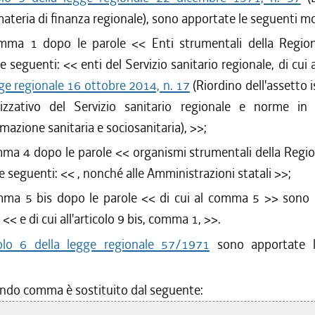
 materia di finanza regionale), sono apportate le seguenti mo
omma 1 dopo le parole <<
Enti strumentali della Regio
 le seguenti: <<
enti del Servizio sanitario regionale, di cui al
gge regionale 16 ottobre 2014, n. 17
(Riordino dell'assetto i
izzativo del Servizio sanitario regionale e norme in
azione sanitaria e sociosanitaria),
>>;
mma 4 dopo le parole <<
organismi strumentali della Regi
le seguenti: <<
, nonché alle Amministrazioni statali
>>;
mma 5 bis dopo le parole <<
di cui al comma 5
>> sono a
i <<
e di cui all'articolo 9 bis, comma 1,
>>.
colo 6 della legge regionale 57/1971
sono apportate l
ondo comma è sostituito dal seguente: