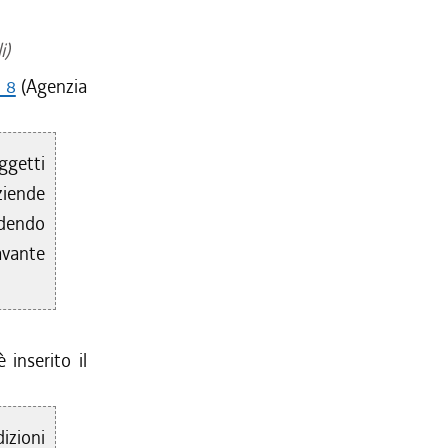
i)
. 8
(Agenzia
ggetti
ziende
edendo
avante
 inserito il
izioni