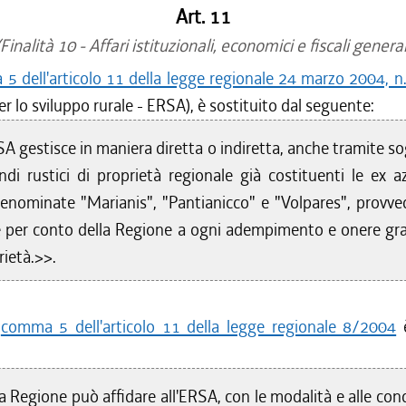
/2018 al 04/04/2018
Art. 11
/2018 al 04/01/2018
Finalità 10 - Affari istituzionali, economici e fiscali general
/2017 al 31/12/2017
5 dell'articolo 11 della legge regionale 24 marzo 2004, n
/2017 al 06/12/2017
er lo sviluppo rurale - ERSA), è sostituito dal seguente:
/2017 al 09/08/2017
/2017 al 02/08/2017
SA gestisce in maniera diretta o indiretta, anche tramite so
/2017 al 26/07/2017
ondi rustici di proprietà regionale già costituenti le ex a
/2017 al 17/05/2017
denominate "Marianis", "Pantianicco" e "Volpares", provv
/2017 al 28/04/2017
 per conto della Regione a ogni adempimento e onere gr
/2017 al 26/04/2017
/2017 al 08/02/2017
rietà.>>.
/2017 al 08/01/2017
/2016 al 31/12/2016
l
comma 5 dell'articolo 11 della legge regionale 8/2004
è
/2016 al 30/11/2016
/2016 al 12/08/2016
/2016 al 31/05/2016
a Regione può affidare all'ERSA, con le modalità e alle cond
/2016 al 12/04/2016