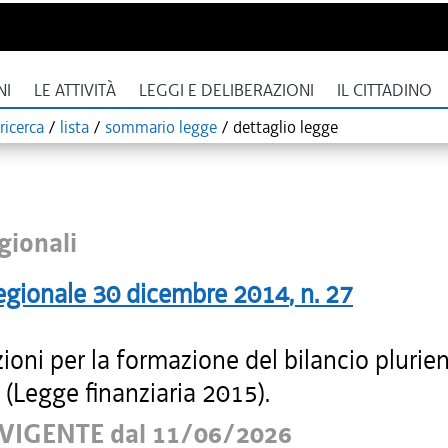
NI
LE ATTIVITÀ
LEGGI E DELIBERAZIONI
IL CITTADINO
ricerca
/
lista
/
sommario legge
/
dettaglio legge
gionali
egionale
30 dicembre 2014
, n.
27
ioni per la formazione del bilancio plurie
(Legge finanziaria 2015).
VIGENTE dal 11/06/2026