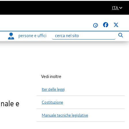
ITA
@
persone e uffici
Eseg
Ricerca
Vedi inoltre
Iter delle leggi
nnale e
Costituzione
Manuale tecniche legislative