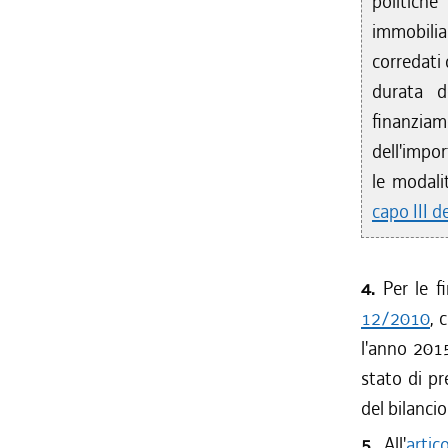
politich
immobilia
corredati 
durata d
finanziam
dell'impor
le modali
capo III d
4.
Per le fi
12/2010
, 
l'anno 2015
stato di pr
del bilanci
5.
All'
arti