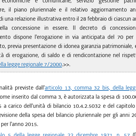
e economiche e comunitarie, servizio gestione patr
re, il piano pluriennale e il relativo aggiornamento an
di una relazione illustrativa entro il 28 febbraio di ciascun 
ella concessione in essere. Il decreto di concessio
ento dispone l'erogazione in via anticipata del 70 per
to, previa presentazione di idonea garanzia patrimoniale, e
tà di erogazione, di saldo e di rendicontazione nel rispet
ella legge regionale 7/2000
.>>.
nalità previste dall'
articolo 13, comma 32 bis, della legg
come inserito dal comma 3, è autorizzata la spesa di 100.
 a carico dell'unità di bilancio 10.4.2.5032 e del capitol
evisione della spesa del bilancio pluriennale per gli anni
o per l'anno 2015.
colo 5 della legge regionale 22 dicembre 1971, n. 57
(D