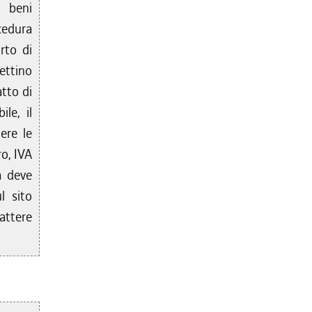
e beni
cedura
rto di
ettino
atto di
ile, il
ere le
ro, IVA
a deve
l sito
attere