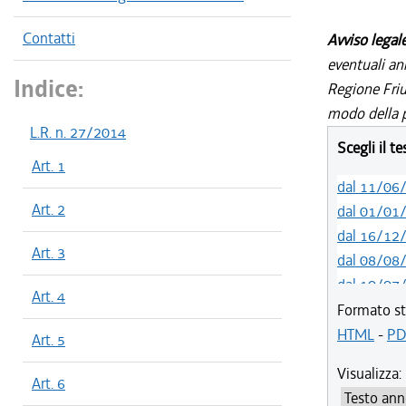
Contatti
Avviso legal
eventuali an
Indice:
Regione Friul
modo della p
L.R. n. 27/2014
Scegli il t
Art. 1
dal 11/06
Art. 2
dal 01/01
dal 16/12
Art. 3
dal 08/08
dal 10/07
Art. 4
dal 05/06
Formato st
dal 01/01
HTML
-
PD
Art. 5
dal 14/05
Visualizza:
dal 01/01
Art. 6