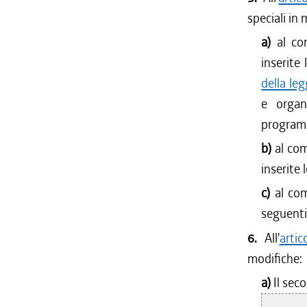
speciali in
a)
al c
inserite
della le
e organ
programm
b)
al co
inserite 
c)
al co
seguent
6.
All'
arti
modifiche:
a)
Il sec