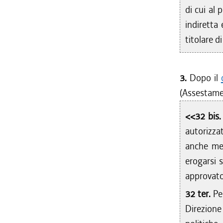
di cui al 
dal 13/01
indiretta 
dal 01/01
dal 22/10
titolare di
dal 11/08
dal 06/08
3.
Dopo il
dal 23/07
(Assestamen
dal 04/06
dal 14/05
<<32 bis
dal 31/03
autorizza
dal 26/02
anche med
dal 07/01
erogarsi 
approvato
32 ter.
Pe
Direzione