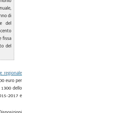
imonio
nuale,
anno di
ne del
 cento
 fissa
to del
e regionale
000 euro per
o 1300 dello
 2015-2017 e
isposizioni