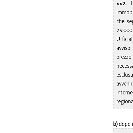
<<2.
immobil
che seg
75.000 
Ufficia
avviso 
prezzo 
necessa
esclus
avveni
intern
regiona
b)
dopo i