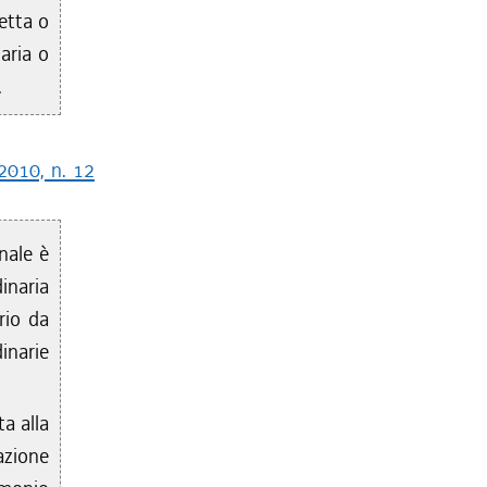
etta o
taria o
.
 2010, n. 12
nale è
inaria
rio da
inarie
ta alla
azione