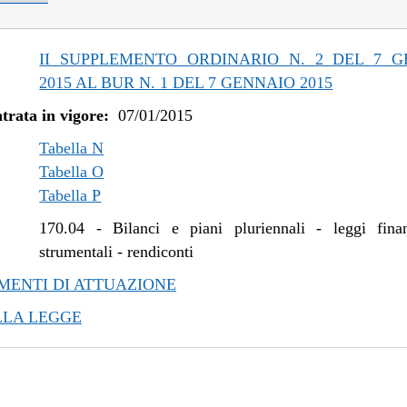
/2023 al 31/12/2023
/2022 al 31/12/2022
/2022 al 09/11/2022
II SUPPLEMENTO ORDINARIO N. 2 DEL 7 G
/2021 al 04/08/2022
2015 AL BUR N. 1 DEL 7 GENNAIO 2015
/2021 al 15/12/2021
trata in vigore:
07/01/2015
/2021 al 05/11/2021
/2021 al 11/08/2021
Tabella N
/2020 al 31/12/2020
Tabella O
Tabella P
/2020 al 10/08/2020
/2020 al 20/05/2020
170.04
-
Bilanci e piani pluriennali - leggi fina
/2020 al 19/05/2020
strumentali - rendiconti
/2019 al 31/12/2019
ENTI DI ATTUAZIONE
/2019 al 09/08/2019
LLA LEGGE
/2019 al 10/07/2019
/2019 al 21/06/2019
/2018 al 31/12/2018
/2018 al 07/11/2018