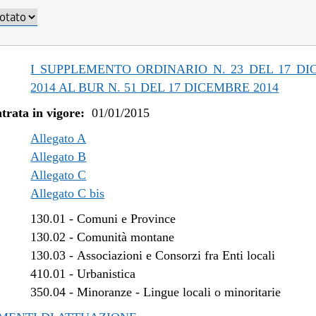
/2019 al 31/12/2019
/2019 al 18/12/2019
/2019 al 20/11/2019
/2019 al 09/08/2019
I SUPPLEMENTO ORDINARIO N. 23 DEL 17 D
/2019 al 10/07/2019
2014 AL BUR N. 51 DEL 17 DICEMBRE 2014
/2018 al 31/12/2018
trata in vigore:
01/01/2015
/2018 al 15/08/2018
/2018 al 29/06/2018
Allegato A
/2018 al 14/02/2018
Allegato B
Allegato C
/2017 al 04/01/2018
Allegato C bis
/2017 al 09/08/2017
/2017 al 26/04/2017
130.01
-
Comuni e Province
/2016 al 08/01/2017
130.02
-
Comunità montane
/2016 al 14/12/2016
130.03
-
Associazioni e Consorzi fra Enti locali
/2016 al 12/08/2016
410.01
-
Urbanistica
/2016 al 29/06/2016
350.04
-
Minoranze - Lingue locali o minoritarie
/2016 al 12/04/2016