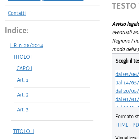
TESTO 
Contatti
Avviso legal
Indice:
eventuali an
Regione Friul
L.R. n. 26/2014
modo della p
TITOLO I
Scegli il t
CAPO I
dal 05/06
Art. 1
dal 14/05
dal 20/05
Art. 2
dal 01/01
dal 02/07
Art. 3
dal 01/07
Formato st
dal 21/05
HTML
-
PD
TITOLO II
dal 01/01
Visualizza: