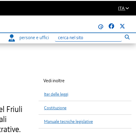
ITA
@
persone e uffici
Eseg
Ricerca
Vedi inoltre
Iter delle leggi
 Friuli
Costituzione
ali
Manuale tecniche legislative
rative.