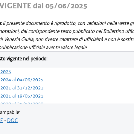
VIGENTE dal 05/06/2025
e:
Il presente documento è riprodotto, con variazioni nella veste gr
notazioni, dal corrispondente testo pubblicato nel Bollettino uffic
i Venezia Giulia, non riveste carattere di ufficialità e non è sostit
ubblicazione ufficiale avente valore legale.
esto vigente nel periodo:
/2025
/2024 al 04/06/2025
/2021 al 31/12/2021
/2021 al 19/05/2021
/2020 al 31/12/2020
/2020 al 01/07/2020
ampabile:
/2020 al 30/06/2020
F
-
DOC
/2020 al 20/05/2020