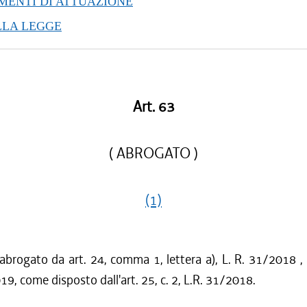
ENTI DI ATTUAZIONE
/2016 al 16/03/2016
LLA LEGGE
/2015 al 12/01/2016
/2015 al 12/11/2015
/2015 al 10/08/2015
/2015 al 05/08/2015
/2015 al 29/05/2015
Art. 63
/2015 al 18/02/2015
/2015 al 06/01/2015
( ABROGATO )
(1)
 abrogato da art. 24, comma 1, lettera a), L. R. 31/2018 ,
19, come disposto dall'art. 25, c. 2, L.R. 31/2018.