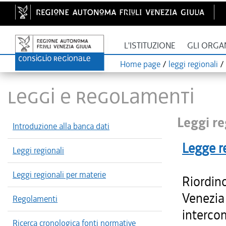
L'ISTITUZIONE
GLI ORGA
Home page
/
leggi regionali
/
LEGGI E REGOLAMENTI
Leggi re
Introduzione alla banca dati
Legge r
Leggi regionali
Leggi regionali per materie
Riordino
Venezia 
Regolamenti
intercom
Ricerca cronologica fonti normative