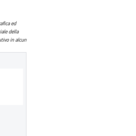
afica ed
iale della
utivo in alcun