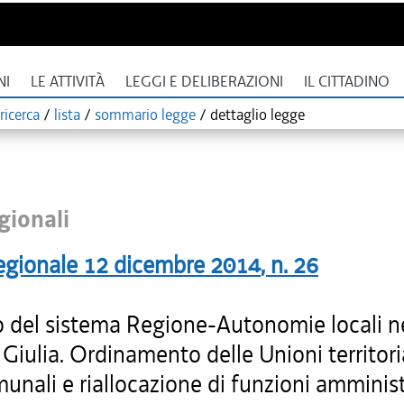
NI
LE ATTIVITÀ
LEGGI E DELIBERAZIONI
IL CITTADINO
ricerca
/
lista
/
sommario legge
/
dettaglio legge
gionali
egionale
12 dicembre 2014
, n.
26
 del sistema Regione-Autonomie locali nel
Giulia. Ordinamento delle Unioni territori
unali e riallocazione di funzioni amminist