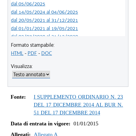
dal 05/06/2025
dal 14/05/2024 al 04/06/2025
dal 20/05/2021 al 31/12/2021
dal 01/01/2021 al 19/05/2021
dal 02/07/2020 al 31/12/2020
dal 01/07/2020 al 01/07/2020
Formato stampabile:
dal 21/05/2020 al 30/06/2020
HTML
-
PDF
-
DOC
dal 01/01/2020 al 20/05/2020
Visualizza:
dal 19/12/2019 al 31/12/2019
dal 21/11/2019 al 18/12/2019
dal 10/08/2019 al 20/11/2019
dal 11/07/2019 al 09/08/2019
Fonte:
I SUPPLEMENTO ORDINARIO N. 23
dal 01/01/2019 al 10/07/2019
DEL 17 DICEMBRE 2014 AL BUR N.
dal 16/08/2018 al 31/12/2018
51 DEL 17 DICEMBRE 2014
dal 30/06/2018 al 15/08/2018
Data di entrata in vigore:
01/01/2015
dal 15/02/2018 al 29/06/2018
Allegati:
dal 05/01/2018 al 14/02/2018
Allegato A