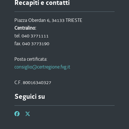
Recapiti e contatti
Piazza Oberdan 6, 34133 TRIESTE
Centralino:
tel. 040 3771111
fax. 040 3773190
Posta certificata:
consiglio@certregione.fvg.it
C.F. 80016340327
Seguici su