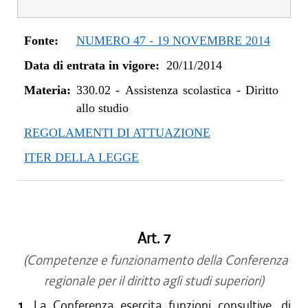
dal 11/07/2019 al 31/12/2019
dal 21/11/2018 al 10/07/2019
Fonte:
NUMERO 47 - 19 NOVEMBRE 2014
dal 16/08/2018 al 20/11/2018
Data di entrata in vigore:
20/11/2014
dal 10/08/2017 al 15/08/2018
dal 13/08/2016 al 09/08/2017
Materia:
330.02
-
Assistenza scolastica - Diritto
dal 30/07/2015 al 12/08/2016
allo studio
dal 20/11/2014 al 29/07/2015
REGOLAMENTI DI ATTUAZIONE
ITER DELLA LEGGE
Art. 7
(Competenze e funzionamento della Conferenza
regionale per il diritto agli studi superiori)
1.
La Conferenza esercita funzioni consultive, di