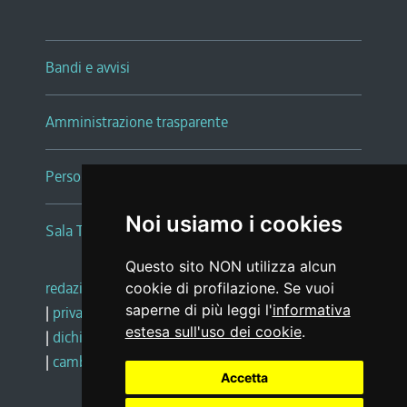
Bandi e avvisi
Amministrazione trasparente
Persone e Uffici
Noi usiamo i cookies
Sala Tiziano Tessitori
Questo sito NON utilizza alcun
redazione web
|
note legali
|
glossario
cookie di profilazione. Se vuoi
saperne di più leggi l'
informativa
|
privacy
|
social media policy
estesa sull'uso dei cookie
.
|
dichiarazione di accessibilità
|
feedback
|
cambio preferenze cookie
Accetta