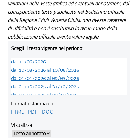
variazioni nella veste grafica ed eventuali annotazioni, dal
corrispondente testo pubblicato nel Bollettino ufficiale
della Regione Friuli Venezia Giulia, non riveste carattere
di ufficialità e non è sostitutivo in alcun modo della
pubblicazione ufficiale avente valore legale.
Scegli il testo vigente nel periodo:
dal 11/06/2026
dal 10/03/2026 al 10/06/2026
dal 01/01/2026 al 09/03/2026
dal 21/10/2025 al 31/12/2025
dal 08/08/2025 al 20/10/2025
dal 05/06/2025 al 07/08/2025
Formato stampabile:
dal 01/01/2025 al 04/06/2025
HTML
-
PDF
-
DOC
dal 27/10/2024 al 31/12/2024
Visualizza:
dal 01/01/2021 al 26/10/2024
dal 01/01/2020 al 31/12/2020