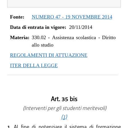
dal 11/07/2019 al 31/12/2019
dal 21/11/2018 al 10/07/2019
Fonte:
NUMERO 47 - 19 NOVEMBRE 2014
dal 16/08/2018 al 20/11/2018
Data di entrata in vigore:
20/11/2014
dal 10/08/2017 al 15/08/2018
dal 13/08/2016 al 09/08/2017
Materia:
330.02
-
Assistenza scolastica - Diritto
dal 30/07/2015 al 12/08/2016
allo studio
dal 20/11/2014 al 29/07/2015
REGOLAMENTI DI ATTUAZIONE
ITER DELLA LEGGE
Art. 35 bis
(Interventi per gli studenti meritevoli)
(1)
1.
Al fine di potenziare il sistema di formazione