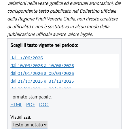
variazioni nella veste grafica ed eventuali annotazioni, dal
corrispondente testo pubblicato nel Bollettino ufficiale
della Regione Friuli Venezia Giulia, non riveste carattere
di ufficialità e non è sostitutivo in alcun modo della
pubblicazione ufficiale avente valore legale.
Scegli il testo vigente nel periodo:
dal 11/06/2026
dal 10/03/2026 al 10/06/2026
dal 01/01/2026 al 09/03/2026
dal 21/10/2025 al 31/12/2025
dal 08/08/2025 al 20/10/2025
dal 05/06/2025 al 07/08/2025
Formato stampabile:
dal 01/01/2025 al 04/06/2025
HTML
-
PDF
-
DOC
dal 27/10/2024 al 31/12/2024
Visualizza:
dal 01/01/2021 al 26/10/2024
dal 01/01/2020 al 31/12/2020