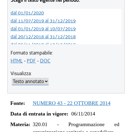
Scegli il testo vigente nel periodo:
dal 01/01/2020
dal 11/07/2019 al 31/12/2019
dal 01/01/2019 al 10/07/2019
dal 20/12/2018 al 31/12/2018
dal 08/11/2018 al 19/12/2018
dal 29/03/2018 al 07/11/2018
Formato stampabile:
dal 15/02/2018 al 28/03/2018
HTML
-
PDF
-
DOC
dal 05/01/2018 al 14/02/2018
Visualizza:
dal 10/08/2017 al 04/01/2018
dal 13/08/2016 al 09/08/2017
dal 13/01/2016 al 12/08/2016
dal 11/08/2015 al 12/01/2016
Fonte:
NUMERO 43 - 22 OTTOBRE 2014
dal 07/01/2015 al 10/08/2015
Data di entrata in vigore:
06/11/2014
dal 01/01/2015 al 06/01/2015
dal 06/11/2014 al 31/12/2014
Materia:
320.01
-
Programmazione ed