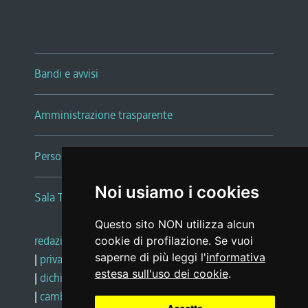
Bandi e avvisi
Amministrazione trasparente
Persone e Uffici
Noi usiamo i cookies
Sala Tiziano Tessitori
Questo sito NON utilizza alcun
redazione web
|
note legali
|
glossario
cookie di profilazione. Se vuoi
saperne di più leggi l'
informativa
|
privacy
|
social media policy
estesa sull'uso dei cookie
.
|
dichiarazione di accessibilità
|
feedback
|
cambio preferenze cookie