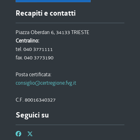
Recapiti e contatti
Piazza Oberdan 6, 34133 TRIESTE
Centralino:
tel. 040 3771111
fax. 040 3773190
Posta certificata:
consiglio@certregione.fvg.it
C.F. 80016340327
Seguici su