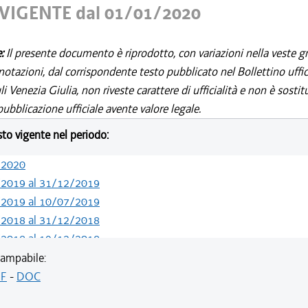
VIGENTE dal 01/01/2020
e:
Il presente documento è riprodotto, con variazioni nella veste gr
notazioni, dal corrispondente testo pubblicato nel Bollettino uffic
i Venezia Giulia, non riveste carattere di ufficialità e non è sostit
ubblicazione ufficiale avente valore legale.
esto vigente nel periodo:
/2020
/2019 al 31/12/2019
/2019 al 10/07/2019
/2018 al 31/12/2018
/2018 al 19/12/2018
/2018 al 07/11/2018
ampabile:
/2018 al 28/03/2018
F
-
DOC
/2018 al 14/02/2018