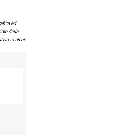
afica ed
iale della
utivo in alcun