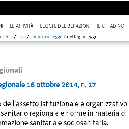
NI
LE ATTIVITÀ
LEGGI E DELIBERAZIONI
IL CITTADINO
ricerca
/
lista
/
sommario legge
/
dettaglio legge
gionali
egionale
16 ottobre 2014
, n.
17
 dell'assetto istituzionale e organizzativo
 sanitario regionale e norme in materia di
mazione sanitaria e sociosanitaria.