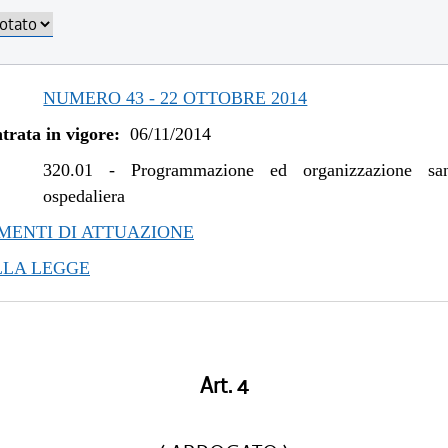
/2017 al 04/01/2018
/2016 al 09/08/2017
/2016 al 12/08/2016
/2015 al 12/01/2016
NUMERO 43 - 22 OTTOBRE 2014
/2015 al 10/08/2015
trata in vigore:
06/11/2014
/2015 al 06/01/2015
/2014 al 31/12/2014
320.01
-
Programmazione ed organizzazione san
ospedaliera
ENTI DI ATTUAZIONE
LLA LEGGE
Art. 4