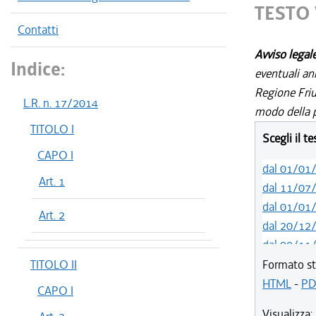
TESTO 
Contatti
Avviso legal
Indice:
eventuali an
Regione Friul
L.R. n. 17/2014
modo della p
TITOLO I
Scegli il t
CAPO I
dal 01/01
Art. 1
dal 11/07
dal 01/01
Art. 2
dal 20/12
dal 08/11
dal 29/03
TITOLO II
Formato st
dal 15/02
HTML
-
PD
CAPO I
dal 05/01
Visualizza: