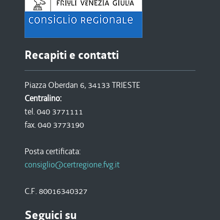
Recapiti e contatti
Piazza Oberdan 6, 34133 TRIESTE
Centralino:
tel. 040 3771111
fax. 040 3773190
Posta certificata:
consiglio@certregione.fvg.it
C.F. 80016340327
Seguici su