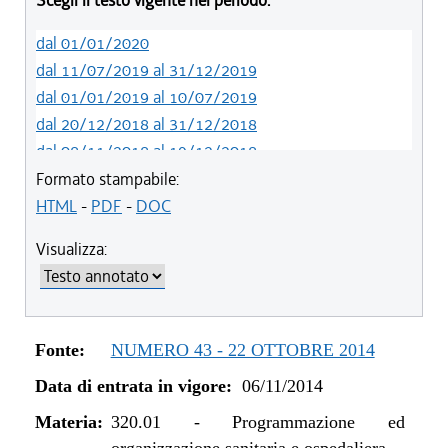
Scegli il testo vigente nel periodo:
dal 01/01/2020
dal 11/07/2019 al 31/12/2019
dal 01/01/2019 al 10/07/2019
dal 20/12/2018 al 31/12/2018
dal 08/11/2018 al 19/12/2018
dal 29/03/2018 al 07/11/2018
Formato stampabile:
dal 15/02/2018 al 28/03/2018
HTML
-
PDF
-
DOC
dal 05/01/2018 al 14/02/2018
Visualizza:
dal 10/08/2017 al 04/01/2018
dal 13/08/2016 al 09/08/2017
dal 13/01/2016 al 12/08/2016
dal 11/08/2015 al 12/01/2016
Fonte:
NUMERO 43 - 22 OTTOBRE 2014
dal 07/01/2015 al 10/08/2015
Data di entrata in vigore:
06/11/2014
dal 01/01/2015 al 06/01/2015
dal 06/11/2014 al 31/12/2014
Materia:
320.01
-
Programmazione ed