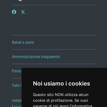
Bandi e avvisi
Amministrazione trasparente
Persone e Uffici
Noi usiamo i cookies
Sala Tiziano Tessitori
Questo sito NON utilizza alcun
redazione web
|
note legali
|
glossario
cookie di profilazione. Se vuoi
saperne di più leggi l'
informativa
|
privacy
|
social media policy