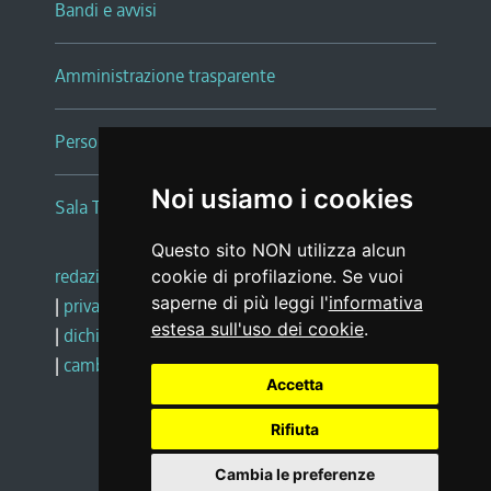
Bandi e avvisi
Amministrazione trasparente
Persone e Uffici
Noi usiamo i cookies
Sala Tiziano Tessitori
Questo sito NON utilizza alcun
redazione web
|
note legali
|
glossario
cookie di profilazione. Se vuoi
saperne di più leggi l'
informativa
|
privacy
|
social media policy
estesa sull'uso dei cookie
.
|
dichiarazione di accessibilità
|
feedback
|
cambio preferenze cookie
Accetta
Rifiuta
Realizzato da
Cambia le preferenze