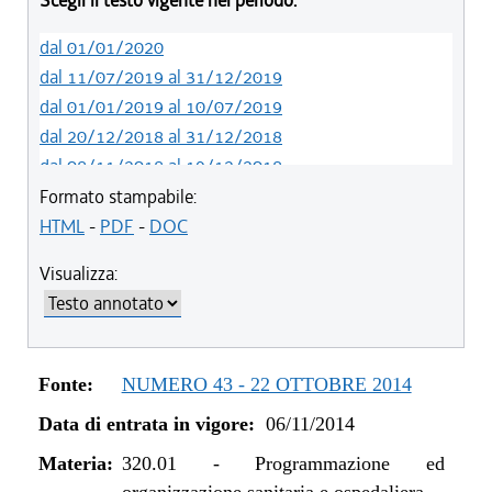
Scegli il testo vigente nel periodo:
dal 01/01/2020
dal 11/07/2019 al 31/12/2019
dal 01/01/2019 al 10/07/2019
dal 20/12/2018 al 31/12/2018
dal 08/11/2018 al 19/12/2018
dal 29/03/2018 al 07/11/2018
Formato stampabile:
dal 15/02/2018 al 28/03/2018
HTML
-
PDF
-
DOC
dal 05/01/2018 al 14/02/2018
Visualizza:
dal 10/08/2017 al 04/01/2018
dal 13/08/2016 al 09/08/2017
dal 13/01/2016 al 12/08/2016
dal 11/08/2015 al 12/01/2016
Fonte:
NUMERO 43 - 22 OTTOBRE 2014
dal 07/01/2015 al 10/08/2015
Data di entrata in vigore:
06/11/2014
dal 01/01/2015 al 06/01/2015
dal 06/11/2014 al 31/12/2014
Materia:
320.01
-
Programmazione ed