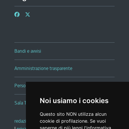
Bandi e avvisi
Amministrazione trasparente
Persone e Uffici
Noi usiamo i cookies
Sala Tiziano Tessitori
Questo sito NON utilizza alcun
redazione web
|
note legali
|
glossario
cookie di profilazione. Se vuoi
saperne di più leggi l'
informativa
|
privacy
|
social media policy