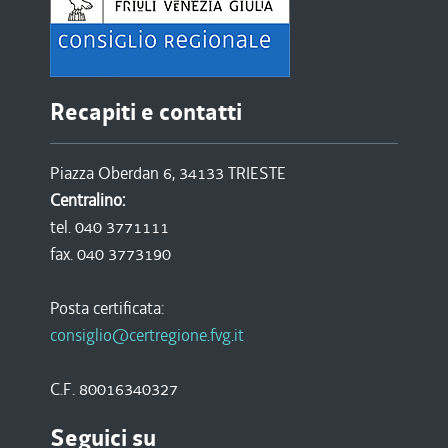
Recapiti e contatti
Piazza Oberdan 6, 34133 TRIESTE
Centralino:
tel. 040 3771111
fax. 040 3773190
Posta certificata:
consiglio@certregione.fvg.it
C.F. 80016340327
Seguici su