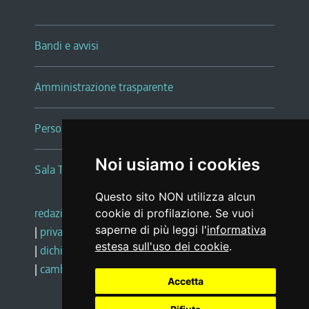
Bandi e avvisi
Amministrazione trasparente
Persone e Uffici
Noi usiamo i cookies
Sala Tiziano Tessitori
Questo sito NON utilizza alcun
redazione web
|
note legali
|
glossario
cookie di profilazione. Se vuoi
saperne di più leggi l'
informativa
|
privacy
|
social media policy
estesa sull'uso dei cookie
.
|
dichiarazione di accessibilità
|
feedback
|
cambio preferenze cookie
Accetta