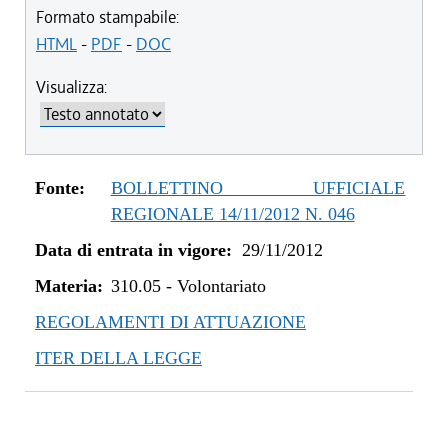
dal 13/08/2016 al 17/05/2017
Formato stampabile:
dal 13/01/2016 al 12/08/2016
HTML
-
PDF
-
DOC
dal 31/03/2015 al 12/01/2016
Visualizza:
dal 07/01/2015 al 30/03/2015
dal 08/08/2014 al 06/01/2015
dal 16/11/2013 al 07/08/2014
dal 07/01/2013 al 15/11/2013
Fonte:
BOLLETTINO UFFICIALE
dal 29/11/2012 al 06/01/2013
REGIONALE 14/11/2012 N. 046
Data di entrata in vigore:
29/11/2012
Materia:
310.05
-
Volontariato
REGOLAMENTI DI ATTUAZIONE
ITER DELLA LEGGE