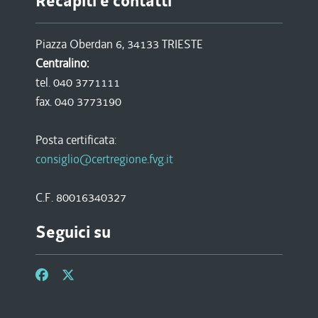
Recapiti e contatti
Piazza Oberdan 6, 34133 TRIESTE
Centralino:
tel. 040 3771111
fax. 040 3773190
Posta certificata:
consiglio@certregione.fvg.it
C.F. 80016340327
Seguici su