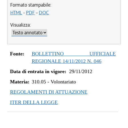
dal 13/08/2016 al 17/05/2017
Formato stampabile:
dal 13/01/2016 al 12/08/2016
HTML
-
PDF
-
DOC
dal 31/03/2015 al 12/01/2016
Visualizza:
dal 07/01/2015 al 30/03/2015
dal 08/08/2014 al 06/01/2015
dal 16/11/2013 al 07/08/2014
dal 07/01/2013 al 15/11/2013
Fonte:
BOLLETTINO UFFICIALE
dal 29/11/2012 al 06/01/2013
REGIONALE 14/11/2012 N. 046
Data di entrata in vigore:
29/11/2012
Materia:
310.05
-
Volontariato
REGOLAMENTI DI ATTUAZIONE
ITER DELLA LEGGE