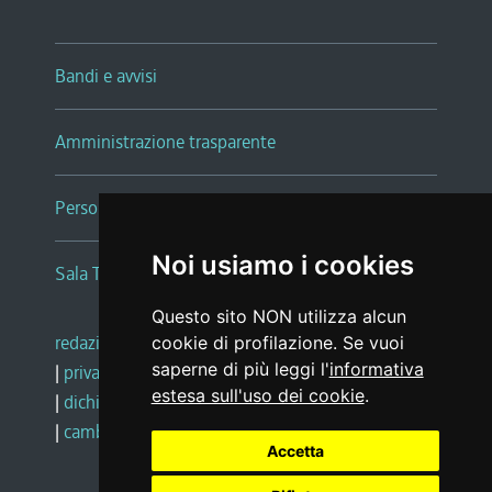
Bandi e avvisi
Amministrazione trasparente
Persone e Uffici
Noi usiamo i cookies
Sala Tiziano Tessitori
Questo sito NON utilizza alcun
redazione web
|
note legali
|
glossario
cookie di profilazione. Se vuoi
saperne di più leggi l'
informativa
|
privacy
|
social media policy
estesa sull'uso dei cookie
.
|
dichiarazione di accessibilità
|
feedback
|
cambio preferenze cookie
Accetta