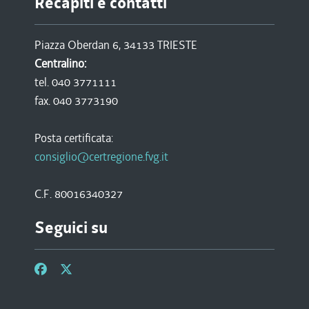
Recapiti e contatti
Piazza Oberdan 6, 34133 TRIESTE
Centralino:
tel. 040 3771111
fax. 040 3773190
Posta certificata:
consiglio@certregione.fvg.it
C.F. 80016340327
Seguici su