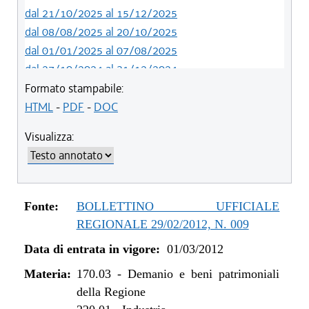
dal 21/10/2025 al 15/12/2025
dal 08/08/2025 al 20/10/2025
dal 01/01/2025 al 07/08/2025
dal 27/10/2024 al 31/12/2024
dal 10/08/2024 al 26/10/2024
Formato stampabile:
dal 01/01/2024 al 09/08/2024
HTML
-
PDF
-
DOC
dal 01/03/2023 al 31/12/2023
Visualizza:
dal 01/01/2023 al 28/02/2023
dal 06/11/2021 al 31/12/2022
dal 26/02/2021 al 05/11/2021
dal 26/06/2020 al 25/02/2021
Fonte:
BOLLETTINO UFFICIALE
dal 13/03/2020 al 25/06/2020
REGIONALE 29/02/2012, N. 009
dal 11/07/2019 al 12/03/2020
Data di entrata in vigore:
01/03/2012
dal 01/01/2019 al 10/07/2019
dal 13/08/2016 al 31/12/2018
Materia:
170.03
-
Demanio e beni patrimoniali
dal 23/07/2015 al 12/08/2016
della Regione