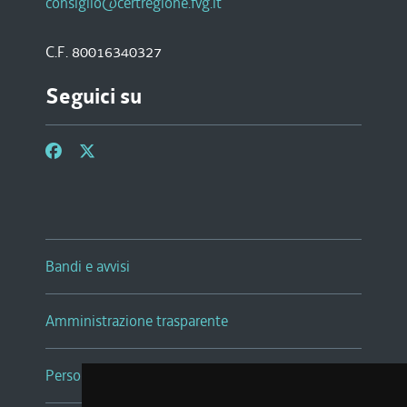
consiglio@certregione.fvg.it
C.F. 80016340327
Seguici su
Bandi e avvisi
Amministrazione trasparente
Persone e Uffici