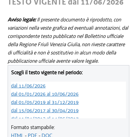
TESTO VIGENTE dal 11/06/2026
Avviso legale:
Il presente documento è riprodotto, con
variazioni nella veste grafica ed eventuali annotazioni, dal
corrispondente testo pubblicato nel Bollettino ufficiale
della Regione Friuli Venezia Giulia, non riveste carattere
di ufficialità e non è sostitutivo in alcun modo della
pubblicazione ufficiale avente valore legale.
Scegli il testo vigente nel periodo:
dal 11/06/2026
dal 01/01/2026 al 10/06/2026
dal 01/05/2019 al 31/12/2019
dal 15/06/2017 al 30/04/2019
dal 11/04/2013 al 14/06/2017
dal 29/12/2012 al 10/04/2013
Formato stampabile:
dal 10/11/2011 al 28/12/2012
HTML
-
PDF
-
DOC