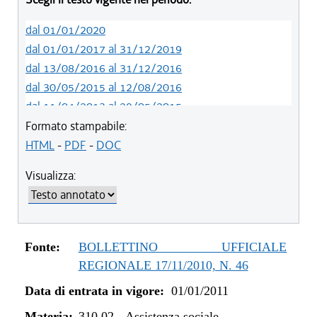
dal 01/01/2020
dal 01/01/2017 al 31/12/2019
dal 13/08/2016 al 31/12/2016
dal 30/05/2015 al 12/08/2016
dal 11/04/2013 al 29/05/2015
dal 25/08/2011 al 10/04/2013
Formato stampabile:
dal 01/01/2011 al 24/08/2011
HTML
-
PDF
-
DOC
Visualizza:
Fonte:
BOLLETTINO UFFICIALE
REGIONALE 17/11/2010, N. 46
Data di entrata in vigore:
01/01/2011
Materia:
310.02
-
Assistenza sociale