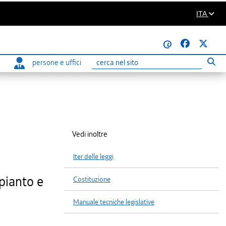
ITA
@
persone e uffici
Eseg
Ricerca
Vedi inoltre
Iter delle leggi
mpianto e
Costituzione
Manuale tecniche legislative