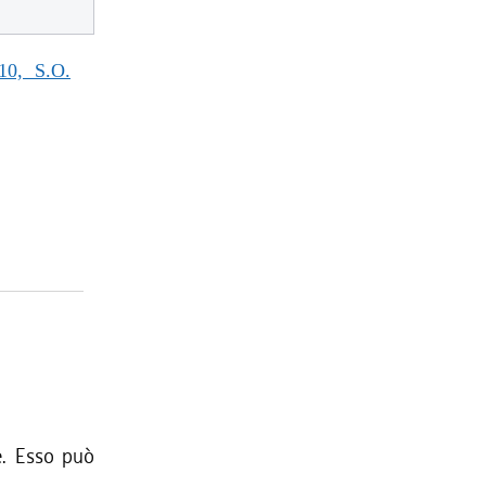
0, S.O.
re. Esso può