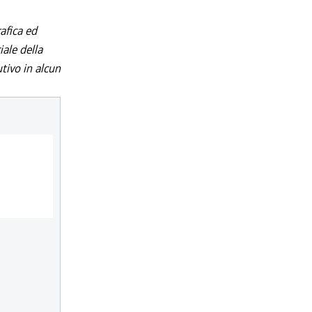
afica ed
iale della
utivo in alcun