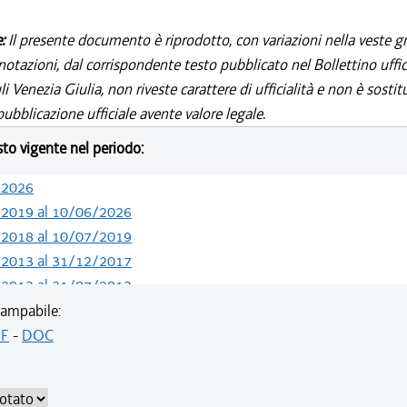
e:
Il presente documento è riprodotto, con variazioni nella veste gr
notazioni, dal corrispondente testo pubblicato nel Bollettino uffic
i Venezia Giulia, non riveste carattere di ufficialità e non è sostit
ubblicazione ufficiale avente valore legale.
esto vigente nel periodo:
/2026
/2019 al 10/06/2026
/2018 al 10/07/2019
/2013 al 31/12/2017
/2013 al 31/07/2013
/2012 al 10/04/2013
ampabile:
/2011 al 31/12/2011
F
-
DOC
/2010 al 24/08/2011