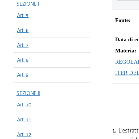
SEZIONE I
Art. 5
Fonte:
Art. 6
Data di en
Art. 7
Materia:
Art. 8
REGOLAM
ITER DE
Art. 9
SEZIONE II
Art. 10
Art. 11
1.
L'estrat
Art. 12