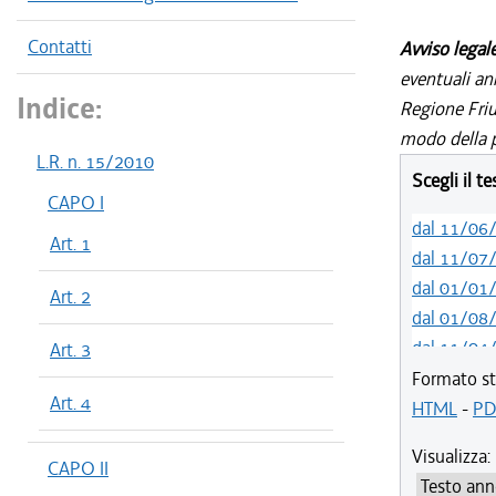
Contatti
Avviso legal
eventuali an
Indice:
Regione Friul
modo della p
L.R. n. 15/2010
Scegli il t
CAPO I
dal 11/06
Art. 1
dal 11/07
dal 01/01
Art. 2
dal 01/08
dal 11/04
Art. 3
dal 01/01
Formato st
Art. 4
dal 25/08
HTML
-
PD
dal 28/08
Visualizza:
CAPO II