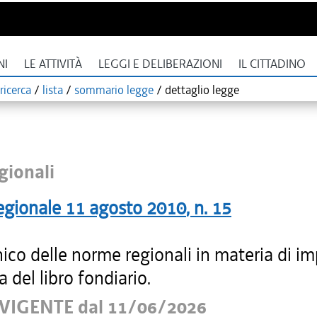
NI
LE ATTIVITÀ
LEGGI E DELIBERAZIONI
IL CITTADINO
ricerca
/
lista
/
sommario legge
/
dettaglio legge
gionali
egionale
11 agosto 2010
, n.
15
ico delle norme regionali in materia di i
a del libro fondiario.
VIGENTE dal 11/06/2026