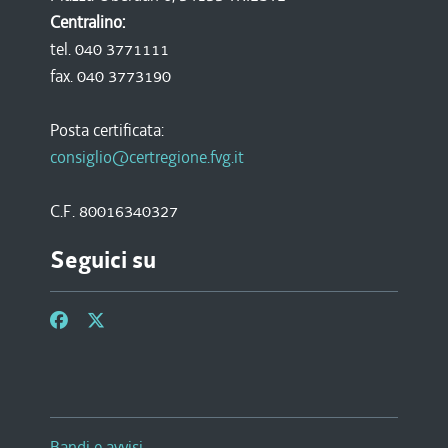
Centralino:
tel. 040 3771111
fax. 040 3773190
Posta certificata:
consiglio@certregione.fvg.it
C.F. 80016340327
Seguici su
Bandi e avvisi