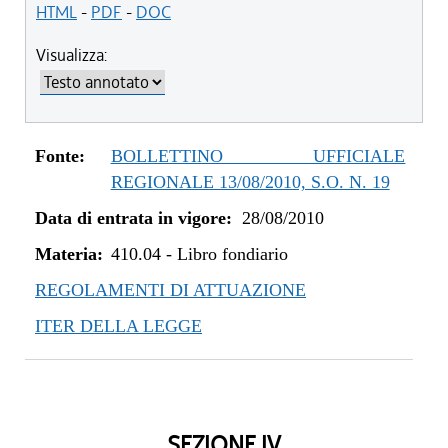
dal 25/08/2011 al 31/12/2011
HTML
-
PDF
-
DOC
dal 28/08/2010 al 24/08/2011
Visualizza:
Fonte:
BOLLETTINO UFFICIALE
REGIONALE 13/08/2010, S.O. N. 19
Data di entrata in vigore:
28/08/2010
Materia:
410.04
-
Libro fondiario
REGOLAMENTI DI ATTUAZIONE
ITER DELLA LEGGE
SEZIONE IV