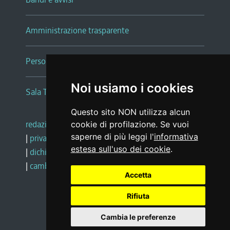
Amministrazione trasparente
Persone e Uffici
Noi usiamo i cookies
Sala Tiziano Tessitori
Questo sito NON utilizza alcun
redazione web
|
note legali
|
glossario
cookie di profilazione. Se vuoi
saperne di più leggi l'
informativa
|
privacy
|
social media policy
estesa sull'uso dei cookie
.
|
dichiarazione di accessibilità
|
feedback
|
cambio preferenze cookie
Accetta
Rifiuta
Realizzato da
Cambia le preferenze