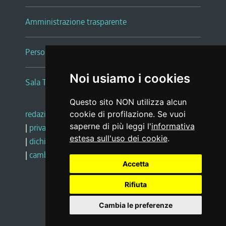
Amministrazione trasparente
Persone e Uffici
Noi usiamo i cookies
Sala Tiziano Tessitori
Questo sito NON utilizza alcun
redazione web
|
note legali
|
glossario
cookie di profilazione. Se vuoi
saperne di più leggi l'
informativa
|
privacy
|
social media policy
estesa sull'uso dei cookie
.
|
dichiarazione di accessibilità
|
feedback
|
cambio preferenze cookie
Accetta
Rifiuta
Realizzato da
Cambia le preferenze