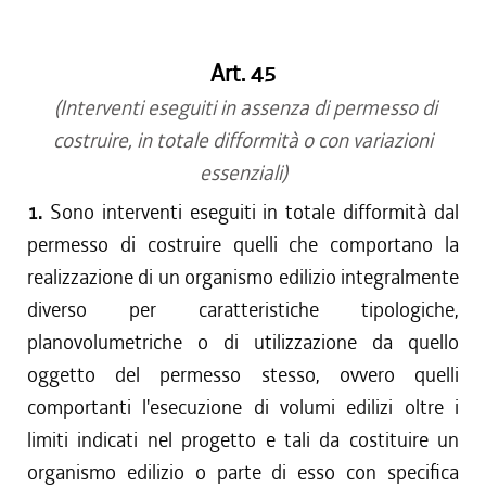
dal 01/05/2019 al 10/07/2019
dal 01/01/2018 al 30/04/2019
Art. 45
dal 21/12/2017 al 31/12/2017
dal 27/07/2017 al 20/12/2017
(Interventi eseguiti in assenza di permesso di
dal 21/07/2016 al 26/07/2017
costruire, in totale difformità o con variazioni
dal 21/04/2016 al 20/07/2016
essenziali)
dal 22/10/2015 al 20/04/2016
1.
Sono interventi eseguiti in totale difformità dal
dal 01/10/2015 al 21/10/2015
permesso di costruire quelli che comportano la
dal 11/08/2015 al 30/09/2015
realizzazione di un organismo edilizio integralmente
dal 01/01/2015 al 10/08/2015
diverso per caratteristiche tipologiche,
dal 24/07/2014 al 31/12/2014
dal 01/01/2014 al 23/07/2014
planovolumetriche o di utilizzazione da quello
dal 19/12/2013 al 31/12/2013
oggetto del permesso stesso, ovvero quelli
dal 12/12/2013 al 18/12/2013
comportanti l'esecuzione di volumi edilizi oltre i
dal 11/04/2013 al 11/12/2013
limiti indicati nel progetto e tali da costituire un
dal 29/12/2012 al 10/04/2013
organismo edilizio o parte di esso con specifica
dal 01/01/2012 al 28/12/2012