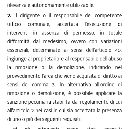
rilevanza e autonomamente utilizzabile.
dal 09/06/2011 al 31/12/2011
2.
dal 28/10/2010 al 08/06/2011
Il dirigente o il responsabile del competente
dal 28/08/2010 al 27/10/2010
ufficio comunale, accertata l'esecuzione di
dal 18/12/2009 al 27/08/2010
interventi in assenza di permesso, in totale
difformità dal medesimo, ovvero con variazioni
essenziali, determinate ai sensi dell'articolo 40,
ingiunge al proprietario e al responsabile dell'abuso
la rimozione o la demolizione, indicando nel
provvedimento l'area che viene acquisita di diritto ai
sensi del comma 3. In alternativa all'ordine di
rimozione o demolizione, è possibile applicare la
sanzione pecuniaria stabilita dal regolamento di cui
all'articolo 2 nei casi in cui sia accertata la presenza
di uno o più dei seguenti requisiti: