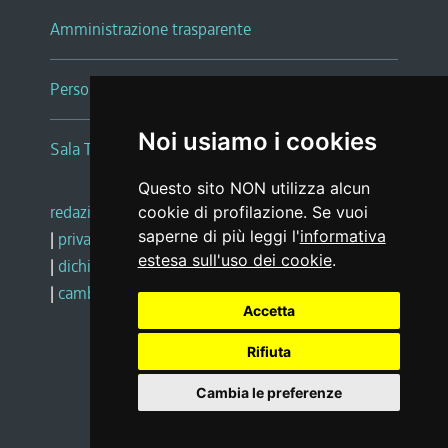
Amministrazione trasparente
Persone e Uffici
Noi usiamo i cookies
Sala Tiziano Tessitori
Questo sito NON utilizza alcun
redazione web
|
note legali
|
glossario
cookie di profilazione. Se vuoi
saperne di più leggi l'
informativa
|
privacy
|
social media policy
estesa sull'uso dei cookie
.
|
dichiarazione di accessibilità
|
feedback
|
cambio preferenze cookie
Accetta
Rifiuta
Realizzato da
Cambia le preferenze