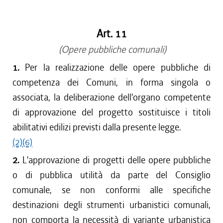
dal 01/05/2019 al 10/07/2019
dal 01/01/2018 al 30/04/2019
Art. 11
dal 21/12/2017 al 31/12/2017
dal 27/07/2017 al 20/12/2017
(Opere pubbliche comunali)
dal 21/07/2016 al 26/07/2017
1.
Per la realizzazione delle opere pubbliche di
dal 21/04/2016 al 20/07/2016
competenza dei Comuni, in forma singola o
dal 22/10/2015 al 20/04/2016
associata, la deliberazione dell'organo competente
dal 01/10/2015 al 21/10/2015
di approvazione del progetto sostituisce i titoli
dal 11/08/2015 al 30/09/2015
abilitativi edilizi previsti dalla presente legge.
dal 01/01/2015 al 10/08/2015
(2)
dal 24/07/2014 al 31/12/2014
(6)
dal 01/01/2014 al 23/07/2014
2.
L'approvazione di progetti delle opere pubbliche
dal 19/12/2013 al 31/12/2013
o di pubblica utilità da parte del Consiglio
dal 12/12/2013 al 18/12/2013
comunale, se non conformi alle specifiche
dal 11/04/2013 al 11/12/2013
destinazioni degli strumenti urbanistici comunali,
dal 29/12/2012 al 10/04/2013
non comporta la necessità di variante urbanistica
dal 01/01/2012 al 28/12/2012