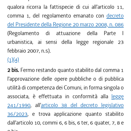
qualora ricorra la fattispecie di cui all'articolo 11,
dal 09/06/2011 al 31/12/2011
comma 1, del regolamento emanato con
dal 28/10/2010 al 08/06/2011
decreto
dal 28/08/2010 al 27/10/2010
del Presidente della Regione 20 marzo 2008, n. 086
dal 18/12/2009 al 27/08/2010
(Regolamento di attuazione della Parte I
urbanistica, ai sensi della legge regionale 23
febbraio 2007, n.5).
(1)
(4)
2 bis.
Fermo restando quanto stabilito dal comma 1
l'approvazione delle opere pubbliche o di pubblica
utilità di competenza dei Comuni, in forma singola o
associata, è effettuata in conformità alla
legge
241/1990
, all'
articolo 38 del decreto legislativo
36/2023
, e trova applicazione quanto stabilito
dall'articolo 10, commi 6, 6 bis, 6 ter, 6 quater, 7, 8 e