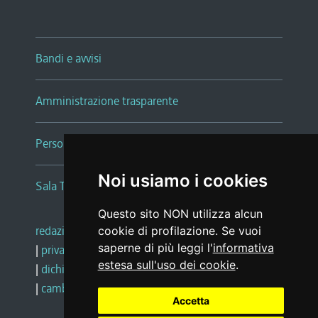
Bandi e avvisi
Amministrazione trasparente
Persone e Uffici
Noi usiamo i cookies
Sala Tiziano Tessitori
Questo sito NON utilizza alcun
redazione web
|
note legali
|
glossario
cookie di profilazione. Se vuoi
saperne di più leggi l'
informativa
|
privacy
|
social media policy
estesa sull'uso dei cookie
.
|
dichiarazione di accessibilità
|
feedback
|
cambio preferenze cookie
Accetta