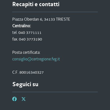
Recapiti e contatti
Piazza Oberdan 6, 34133 TRIESTE
Centralino:
tel. 040 3771111
fax. 040 3773190
Posta certificata:
consiglio@certregione.fvg.it
C.F. 80016340327
Seguici su