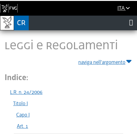
ITA
LEGGI E REGOLAMENTI
naviga nell'argomento
Indice:
L.R. n. 24/2006
Titolo I
Capo I
Art. 1