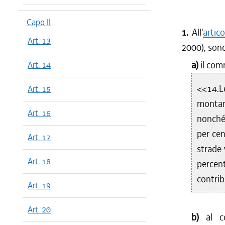
Capo II
1.
All'
artic
Art. 13
2000), sono
a)
il com
Art. 14
<<14.Le
Art. 15
montan
Art. 16
nonché 
per cen
Art. 17
strade 
Art. 18
percen
contrib
Art. 19
Art. 20
b)
al c