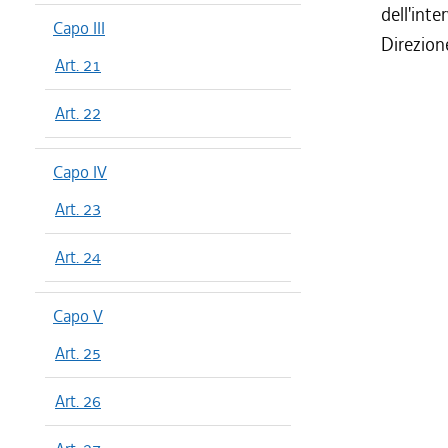
dell'int
Capo III
Direzion
Art. 21
Art. 22
Capo IV
Art. 23
Art. 24
Capo V
Art. 25
Art. 26