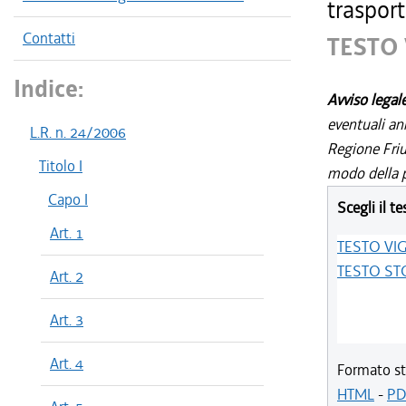
trasport
Contatti
TESTO
Indice:
Avviso legal
eventuali an
L.R. n. 24/2006
Regione Friul
Titolo I
modo della p
Capo I
Scegli il te
Art. 1
TESTO VI
TESTO ST
Art. 2
Art. 3
Art. 4
Formato st
HTML
-
PD