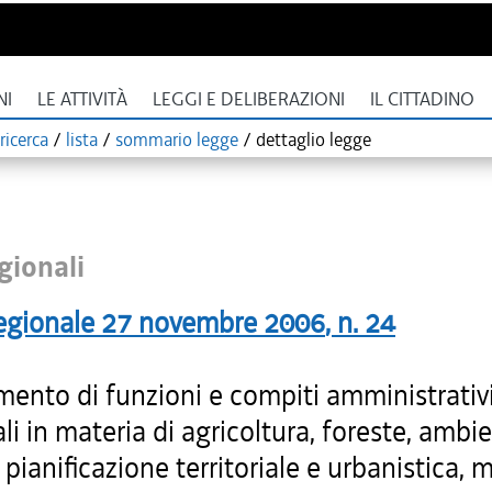
NI
LE ATTIVITÀ
LEGGI E DELIBERAZIONI
IL CITTADINO
ricerca
/
lista
/
sommario legge
/
dettaglio legge
gionali
egionale
27 novembre 2006
, n.
24
ento di funzioni e compiti amministrativi
ali in materia di agricoltura, foreste, ambi
 pianificazione territoriale e urbanistica, m