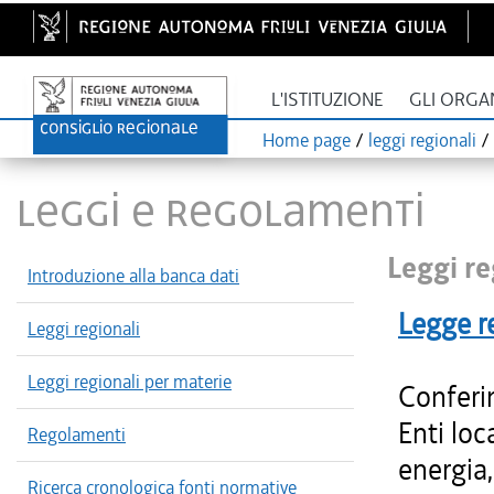
L'ISTITUZIONE
GLI ORGA
Home page
/
leggi regionali
/
LEGGI E REGOLAMENTI
Leggi re
Introduzione alla banca dati
Legge r
Leggi regionali
Leggi regionali per materie
Conferim
Enti loc
Regolamenti
energia,
Ricerca cronologica fonti normative