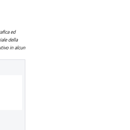
afica ed
iale della
utivo in alcun