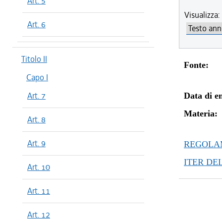
Art. 5
Visualizza:
Art. 6
Titolo II
Fonte:
Capo I
Art. 7
Data di en
Materia:
Art. 8
Art. 9
REGOLAM
ITER DE
Art. 10
Art. 11
Art. 12