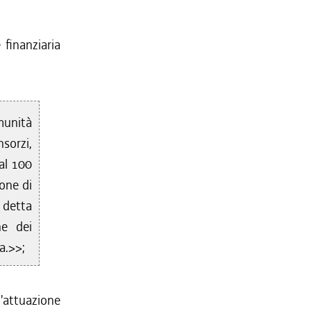
finanziaria
munità
sorzi,
 al 100
one di
i detta
ne dei
a.>>;
attuazione