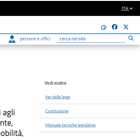
ITA
@
persone e uffici
Eseg
Ricerca
Vedi inoltre
Iter delle leggi
 agli
Costituzione
ente,
Manuale tecniche legislative
obilità,