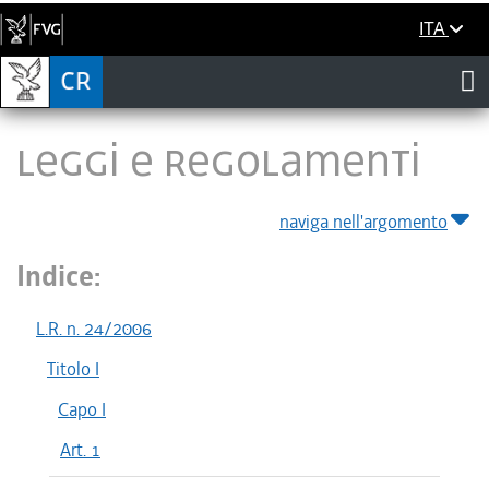
ITA
LEGGI E REGOLAMENTI
naviga nell'argomento
Indice:
L.R. n. 24/2006
Titolo I
Capo I
Art. 1