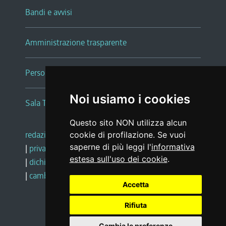
Bandi e avvisi
Amministrazione trasparente
Persone e Uffici
Noi usiamo i cookies
Sala Tiziano Tessitori
Questo sito NON utilizza alcun
redazione web
|
note legali
|
glossario
cookie di profilazione. Se vuoi
saperne di più leggi l'
informativa
|
privacy
|
social media policy
estesa sull'uso dei cookie
.
|
dichiarazione di accessibilità
|
feedback
|
cambio preferenze cookie
Accetta
Rifiuta
Realizzato da
Cambia le preferenze