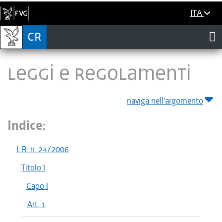
ITA
LEGGI E REGOLAMENTI
naviga nell'argomento
Indice:
L.R. n. 24/2006
Titolo I
Capo I
Art. 1