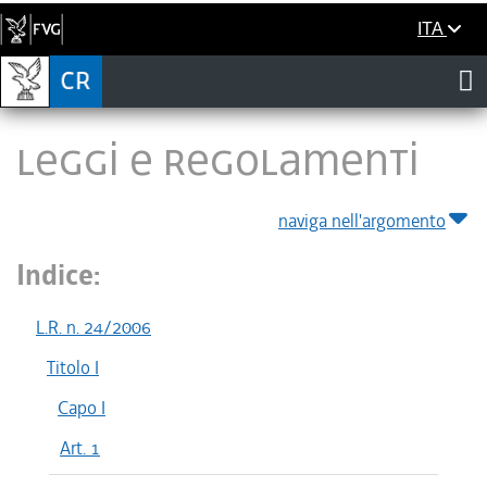
ITA
LEGGI E REGOLAMENTI
naviga nell'argomento
Indice:
L.R. n. 24/2006
Titolo I
Capo I
Art. 1