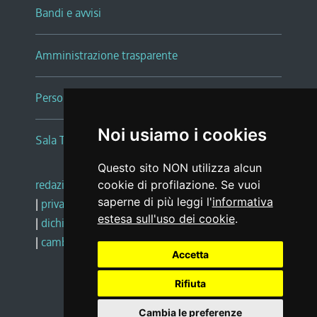
Bandi e avvisi
Amministrazione trasparente
Persone e Uffici
Noi usiamo i cookies
Sala Tiziano Tessitori
Questo sito NON utilizza alcun
redazione web
|
note legali
|
glossario
cookie di profilazione. Se vuoi
saperne di più leggi l'
informativa
|
privacy
|
social media policy
estesa sull'uso dei cookie
.
|
dichiarazione di accessibilità
|
feedback
|
cambio preferenze cookie
Accetta
Rifiuta
Realizzato da
Cambia le preferenze