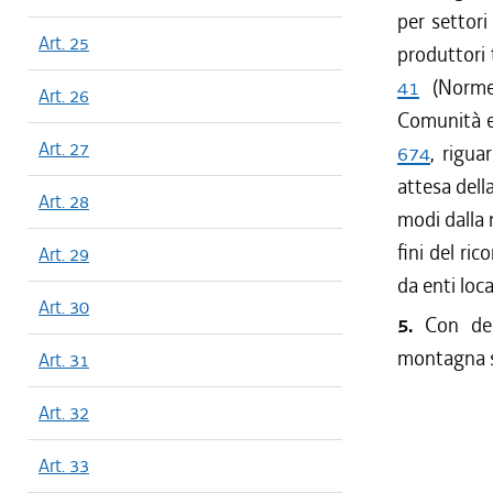
per settori
Art. 25
produttori 
41
(Norme 
Art. 26
Comunità e
Art. 27
674
, rigua
attesa dell
Art. 28
modi dalla 
fini del ri
Art. 29
da enti loc
Art. 30
5.
Con dec
montagna so
Art. 31
Art. 32
Art. 33