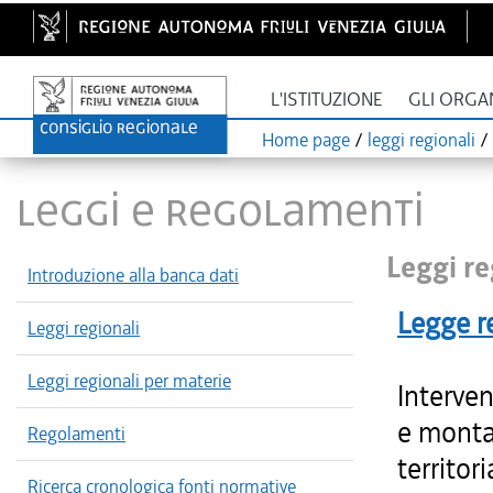
L'ISTITUZIONE
GLI ORGA
Home page
/
leggi regionali
/
LEGGI E REGOLAMENTI
Leggi re
Introduzione alla banca dati
Legge r
Leggi regionali
Leggi regionali per materie
Interven
e monta
Regolamenti
territor
Ricerca cronologica fonti normative