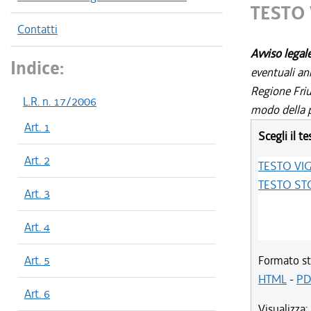
TESTO
Contatti
Avviso legal
Indice:
eventuali an
Regione Friul
L.R. n. 17/2006
modo della p
Art. 1
Scegli il te
Art. 2
TESTO VI
TESTO ST
Art. 3
Art. 4
Art. 5
Formato st
HTML
-
PD
Art. 6
Visualizza: