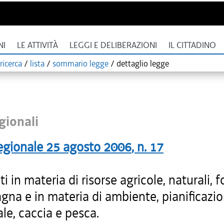
NI
LE ATTIVITÀ
LEGGI E DELIBERAZIONI
IL CITTADINO
ricerca
/
lista
/
sommario legge
/
dettaglio legge
gionali
egionale
25 agosto 2006
, n.
17
ti in materia di risorse agricole, naturali, f
gna e in materia di ambiente, pianificazi
iale, caccia e pesca.