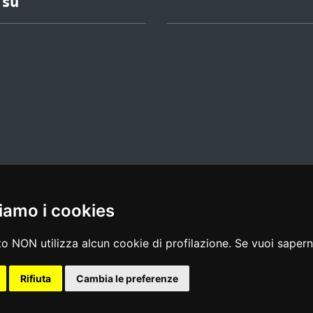
 su
iamo i cookies
l media policy
|
dichiarazione di accessibilità
|
feedback
o NON utilizza alcun cookie di profilazione. Se vuoi saperne
Rifiuta
Cambia le preferenze