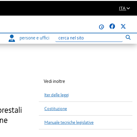
ITA
@
persone e uffici
Eseg
Ricerca
Vedi inoltre
Iter delle leggi
orestali
Costituzione
one
Manuale tecniche legislative