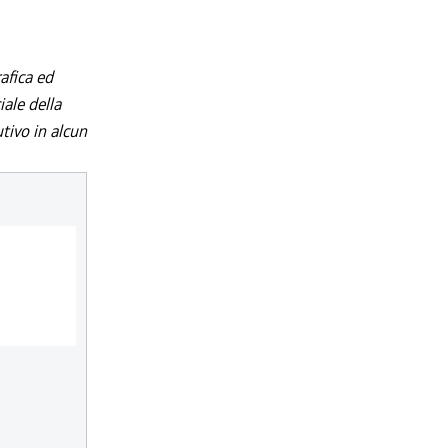
afica ed
iale della
utivo in alcun