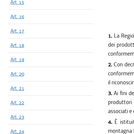
Art. 15
Art. 16
Art. 17
1.
La Regio
dei prodott
Art. 18
conformemen
Art. 19
2.
Con decr
conformemen
Art. 20
il riconosc
Art. 21
3.
Ai fini 
produttori
Art. 22
associati e
Art. 23
4.
È istitu
montagna l'
Art. 24