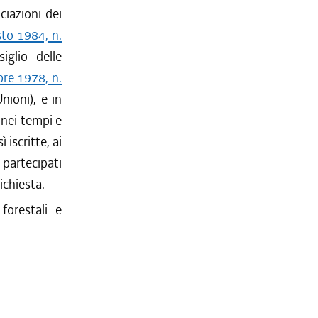
ciazioni dei
to 1984, n.
glio delle
bre 1978, n.
nioni), e in
 nei tempi e
iscritte, ai
 partecipati
ichiesta.
forestali e