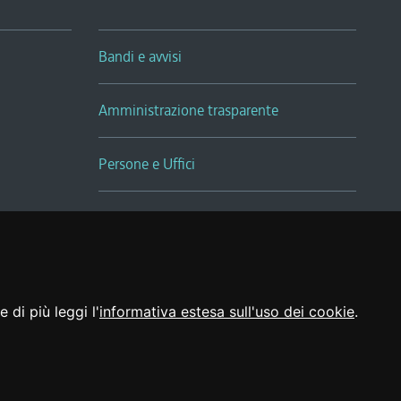
Bandi e avvisi
Amministrazione trasparente
Persone e Uffici
Sala Tiziano Tessitori
Realizzato da
 di più leggi l'
informativa estesa sull'uso dei cookie
.