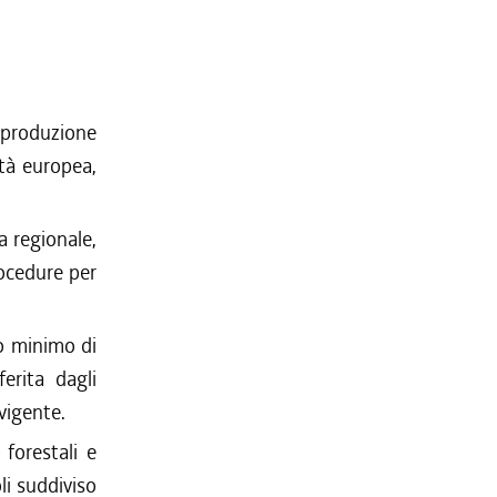
a produzione
ità europea,
a regionale,
rocedure per
ro minimo di
erita dagli
vigente.
 forestali e
li suddiviso