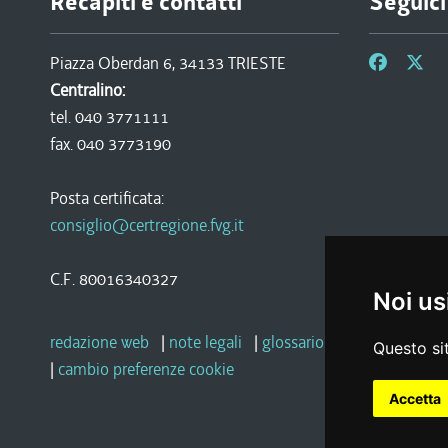
Recapiti e contatti
Seguici
Piazza Oberdan 6, 34133 TRIESTE
Centralino:
tel. 040 3771111
fax. 040 3773190
Posta certificata:
consiglio@certregione.fvg.it
C.F. 80016340327
Noi us
redazione web
|
note legali
|
glossario
|
privacy
|
socia
Questo sit
|
cambio preferenze cookie
Accetta