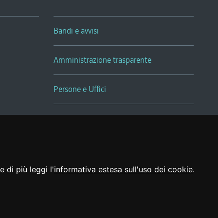
Bandi e avvisi
Amministrazione trasparente
Persone e Uffici
Sala Tiziano Tessitori
Realizzato da
 di più leggi l'
informativa estesa sull'uso dei cookie
.