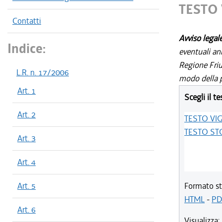
TESTO
Contatti
Avviso legal
Indice:
eventuali an
Regione Friul
L.R. n. 17/2006
modo della p
Art. 1
Scegli il te
Art. 2
TESTO VI
TESTO ST
Art. 3
Art. 4
Art. 5
Formato st
HTML
-
PD
Art. 6
Visualizza: