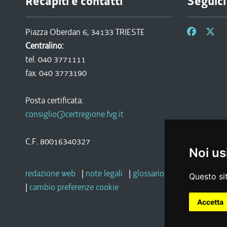
Recapiti e contatti
Seguici
Piazza Oberdan 6, 34133 TRIESTE
Centralino:
tel. 040 3771111
fax. 040 3773190
Posta certificata:
consiglio@certregione.fvg.it
C.F. 80016340327
Noi us
redazione web
|
note legali
|
glossario
|
privacy
|
socia
Questo sit
|
cambio preferenze cookie
Accetta