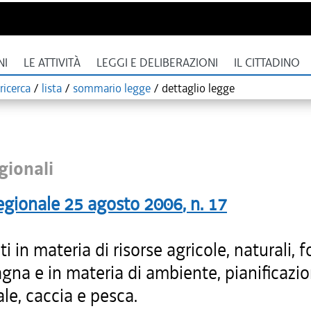
NI
LE ATTIVITÀ
LEGGI E DELIBERAZIONI
IL CITTADINO
ricerca
/
lista
/
sommario legge
/
dettaglio legge
gionali
egionale
25 agosto 2006
, n.
17
ti in materia di risorse agricole, naturali, f
gna e in materia di ambiente, pianificazi
iale, caccia e pesca.