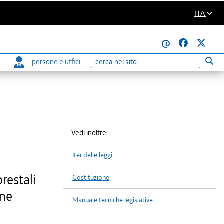
ITA
@
persone e uffici
Eseg
Ricerca
Vedi inoltre
Iter delle leggi
orestali
Costituzione
one
Manuale tecniche legislative