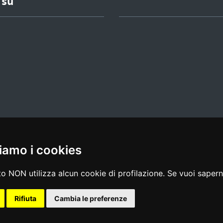
 su
iamo i cookies
l media policy
|
dichiarazione di accessibilità
|
feedback
o NON utilizza alcun cookie di profilazione. Se vuoi saperne
Rifiuta
Cambia le preferenze