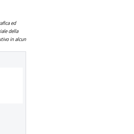
afica ed
iale della
utivo in alcun