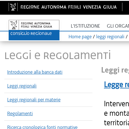
L'ISTITUZIONE
GLI ORGA
Home page
/
leggi regionali
/
LEGGI E REGOLAMENTI
Leggi re
Introduzione alla banca dati
Legge r
Leggi regionali
Leggi regionali per materie
Interven
e monta
Regolamenti
territor
Ricerca cronologica fonti normative