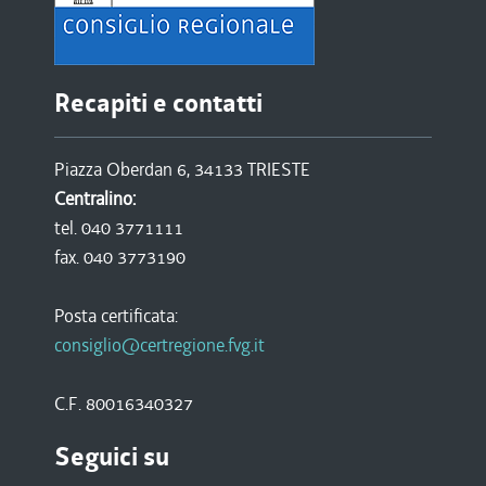
Recapiti e contatti
Piazza Oberdan 6, 34133 TRIESTE
Centralino:
tel. 040 3771111
fax. 040 3773190
Posta certificata:
consiglio@certregione.fvg.it
C.F. 80016340327
Seguici su