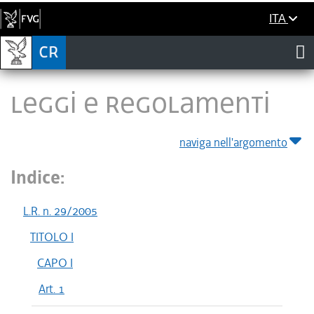
ITA
LEGGI E REGOLAMENTI
naviga nell'argomento
Indice:
L.R. n. 29/2005
TITOLO I
CAPO I
Art. 1