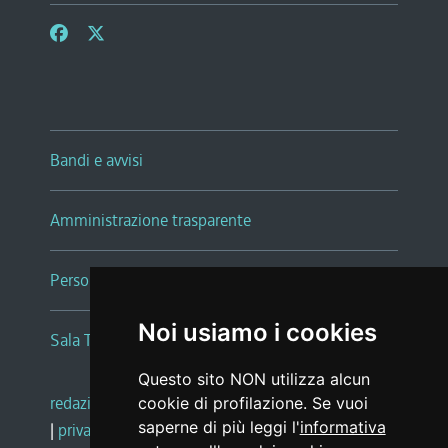
Bandi e avvisi
Amministrazione trasparente
Persone e Uffici
Noi usiamo i cookies
Sala Tiziano Tessitori
Questo sito NON utilizza alcun
redazione web
|
note legali
|
glossario
cookie di profilazione. Se vuoi
saperne di più leggi l'
informativa
|
privacy
|
social media policy