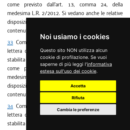
come previsto dall'art. 13, comma 24, della
medesima L.R. 2/2012. Si vedano anche le relative
disposizioni attuative, finanziarie e transitorie
contenute nel citato art. 13.
Noi usiamo i cookies
33
Comma 11 abrogato da art. 12, comma 1,
lettera d), L. R. 2/2012 , a decorrere dalla data
Questo sito NON utilizza alcun
cookie di profilazione. Se vuoi
stabilita dalla deliberazione della Giunta regionale,
saperne di più leggi l'
informativa
come previsto dall'art. 13, comma 24, della
estesa sull'uso dei cookie
.
medesima L.R. 2/2012. Si vedano anche le relative
disposizioni attuative, finanziarie e transitorie
Accetta
contenute nel citato art. 13.
Rifiuta
34
Comma 13 abrogato da art. 12, comma 1,
Cambia le preferenze
lettera d), L. R. 2/2012 , a decorrere dalla data
stabilita dalla deliberazione della Giunta regionale,