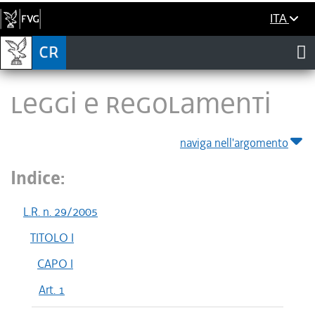
ITA
LEGGI E REGOLAMENTI
naviga nell'argomento
Indice:
L.R. n. 29/2005
TITOLO I
CAPO I
Art. 1