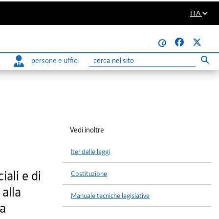
ITA
@
persone e uffici
Eseg
Ricerca
Vedi inoltre
Iter delle leggi
ali e di
Costituzione
alla
Manuale tecniche legislative
na