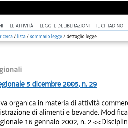
NI
LE ATTIVITÀ
LEGGI E DELIBERAZIONI
IL CITTADINO
ricerca
/
lista
/
sommario legge
/
dettaglio legge
gionali
egionale
5 dicembre 2005
, n.
29
a organica in materia di attività commerci
strazione di alimenti e bevande. Modifica 
egionale 16 gennaio 2002, n. 2 <<Discipli