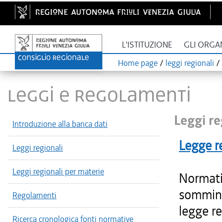
L'ISTITUZIONE
GLI ORGA
Home page
/
leggi regionali
/
LEGGI E REGOLAMENTI
Leggi re
Introduzione alla banca dati
Legge r
Leggi regionali
Leggi regionali per materie
Normativ
sommini
Regolamenti
legge r
Ricerca cronologica fonti normative