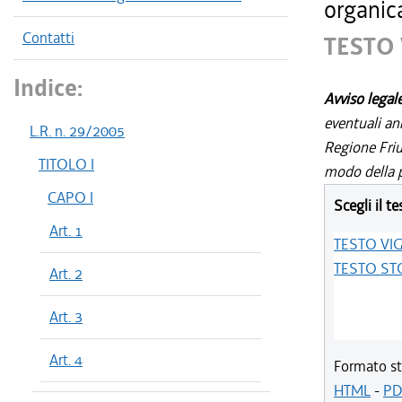
organic
Contatti
TESTO
Indice:
Avviso legal
eventuali an
L.R. n. 29/2005
Regione Friul
TITOLO I
modo della p
CAPO I
Scegli il te
Art. 1
TESTO VI
TESTO ST
Art. 2
Art. 3
Art. 4
Formato st
HTML
-
PD