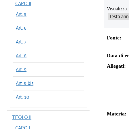
CAPO II
Visualizza:
Art. 5
Art. 6
Fonte:
Art. 7
Art. 8
Data di en
Allegati:
Art. 9
Art. 9 bis
Art. 10
Materia:
TITOLO II
CAPO I