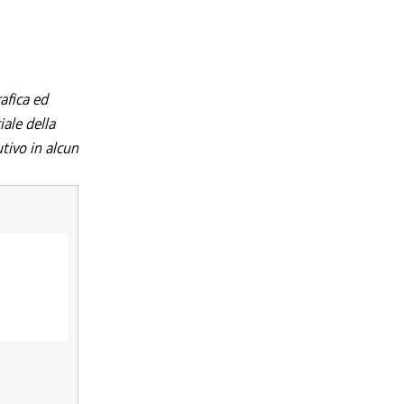
afica ed
iale della
utivo in alcun