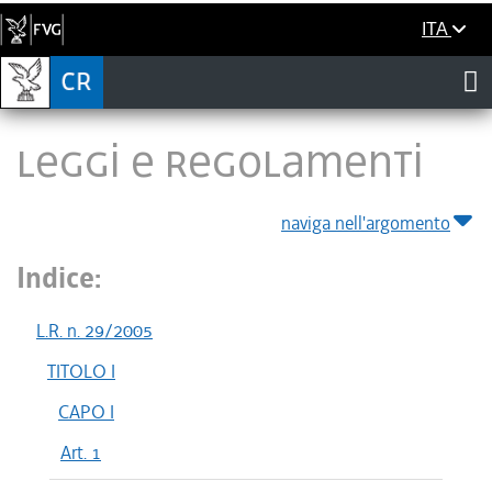
ITA
LEGGI E REGOLAMENTI
naviga nell'argomento
Indice:
L.R. n. 29/2005
TITOLO I
CAPO I
Art. 1