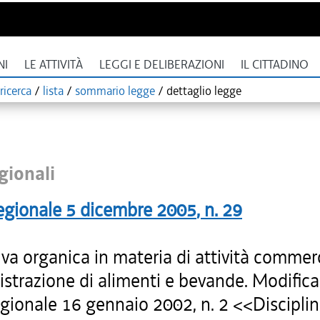
NI
LE ATTIVITÀ
LEGGI E DELIBERAZIONI
IL CITTADINO
ricerca
/
lista
/
sommario legge
/
dettaglio legge
gionali
egionale
5 dicembre 2005
, n.
29
a organica in materia di attività commerci
strazione di alimenti e bevande. Modifica 
egionale 16 gennaio 2002, n. 2 <<Discipli