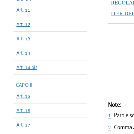
REGOLAM
Art. 11
ITER DE
Art. 12
Art. 13
Art. 14
Art. 14 bis
CAPO II
Art. 15
Note:
Art. 16
1
Parole s
Art. 17
2
Comma 4 