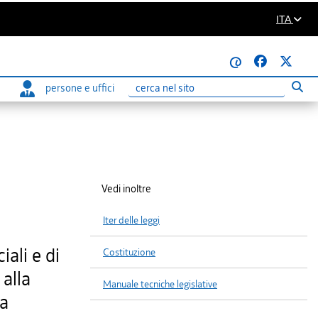
ITA
@
persone e uffici
Eseg
Ricerca
Vedi inoltre
Iter delle leggi
ali e di
Costituzione
alla
Manuale tecniche legislative
na