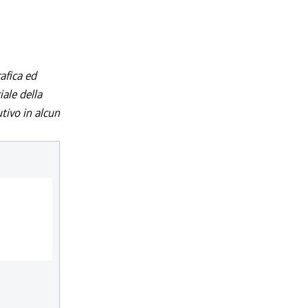
afica ed
iale della
utivo in alcun