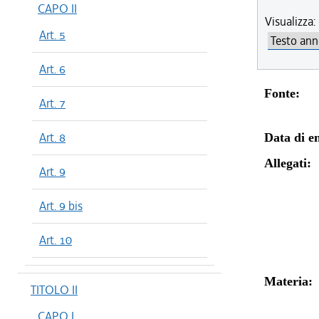
CAPO II
Visualizza:
Art. 5
Art. 6
Fonte:
Art. 7
Art. 8
Data di en
Allegati:
Art. 9
Art. 9 bis
Art. 10
Materia:
TITOLO II
CAPO I