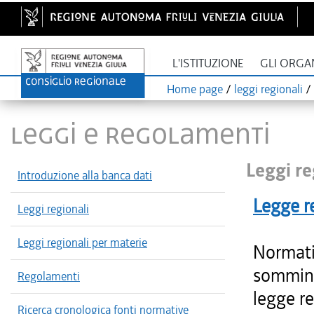
L'ISTITUZIONE
GLI ORGA
Home page
/
leggi regionali
/
LEGGI E REGOLAMENTI
Leggi re
Introduzione alla banca dati
Legge r
Leggi regionali
Leggi regionali per materie
Normativ
sommini
Regolamenti
legge r
Ricerca cronologica fonti normative