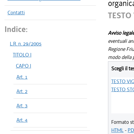
organic
Contatti
TESTO
Indice:
Avviso legal
eventuali an
L.R. n. 29/2005
Regione Friul
TITOLO I
modo della p
CAPO I
Scegli il te
Art. 1
TESTO VI
TESTO ST
Art. 2
Art. 3
Art. 4
Formato st
HTML
-
PD