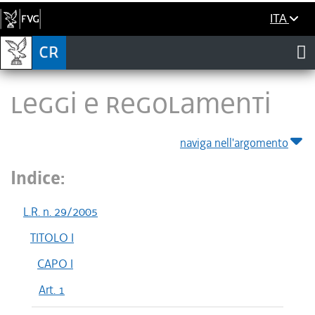
ITA
LEGGI E REGOLAMENTI
naviga nell'argomento
Indice:
L.R. n. 29/2005
TITOLO I
CAPO I
Art. 1