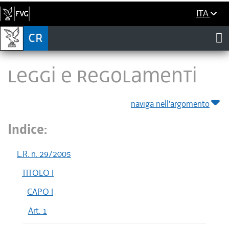
ITA
LEGGI E REGOLAMENTI
naviga nell'argomento
Indice:
L.R. n. 29/2005
TITOLO I
CAPO I
Art. 1