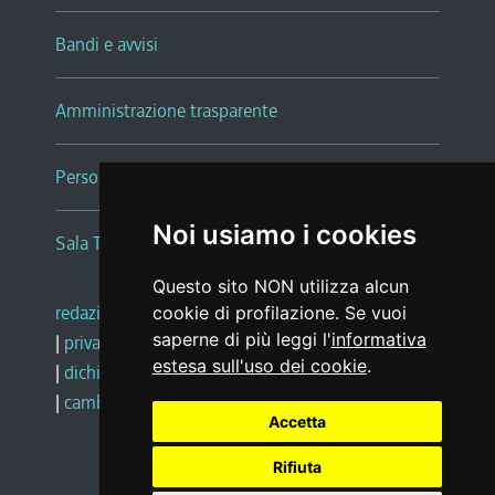
Bandi e avvisi
Amministrazione trasparente
Persone e Uffici
Noi usiamo i cookies
Sala Tiziano Tessitori
Questo sito NON utilizza alcun
redazione web
|
note legali
|
glossario
cookie di profilazione. Se vuoi
saperne di più leggi l'
informativa
|
privacy
|
social media policy
estesa sull'uso dei cookie
.
|
dichiarazione di accessibilità
|
feedback
|
cambio preferenze cookie
Accetta
Rifiuta
Realizzato da