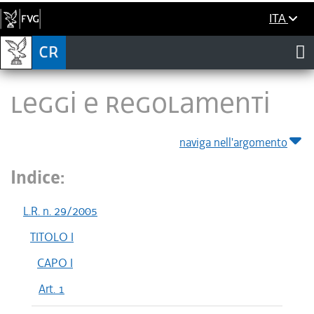
ITA
LEGGI E REGOLAMENTI
naviga nell'argomento
Indice:
L.R. n. 29/2005
TITOLO I
CAPO I
Art. 1