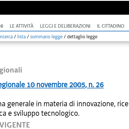
NI
LE ATTIVITÀ
LEGGI E DELIBERAZIONI
IL CITTADINO
ricerca
/
lista
/
sommario legge
/
dettaglio legge
gionali
egionale
10 novembre 2005
, n.
26
na generale in materia di innovazione, rice
ica e sviluppo tecnologico.
 VIGENTE