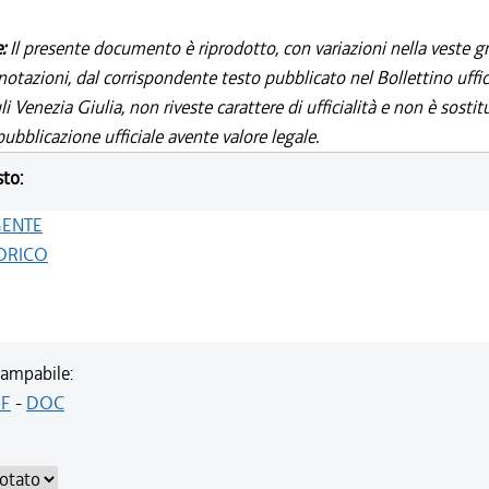
e:
Il presente documento è riprodotto, con variazioni nella veste gr
notazioni, dal corrispondente testo pubblicato nel Bollettino uffic
i Venezia Giulia, non riveste carattere di ufficialità e non è sostit
ubblicazione ufficiale avente valore legale.
sto:
GENTE
ORICO
ampabile:
F
-
DOC