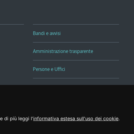
Bandi e avvisi
Amministrazione trasparente
Persone e Uffici
Sala Tiziano Tessitori
Realizzato da
 di più leggi l'
informativa estesa sull'uso dei cookie
.