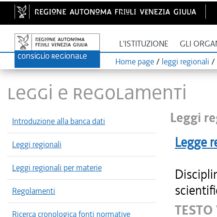
L'ISTITUZIONE
GLI ORGA
Home page
/
leggi regionali
/
LEGGI E REGOLAMENTI
Leggi re
Introduzione alla banca dati
Legge r
Leggi regionali
Leggi regionali per materie
Discipli
scientif
Regolamenti
TESTO
Ricerca cronologica fonti normative