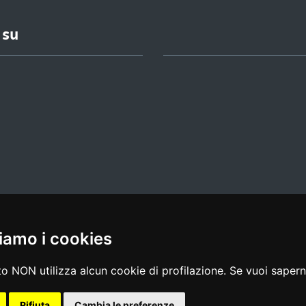
 su
iamo i cookies
l media policy
|
dichiarazione di accessibilità
|
feedback
o NON utilizza alcun cookie di profilazione. Se vuoi saperne
Rifiuta
Cambia le preferenze