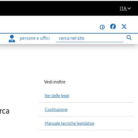
ITA
@
persone e uffici
Eseg
Ricerca
Vedi inoltre
Iter delle leggi
rca
Costituzione
Manuale tecniche legislative