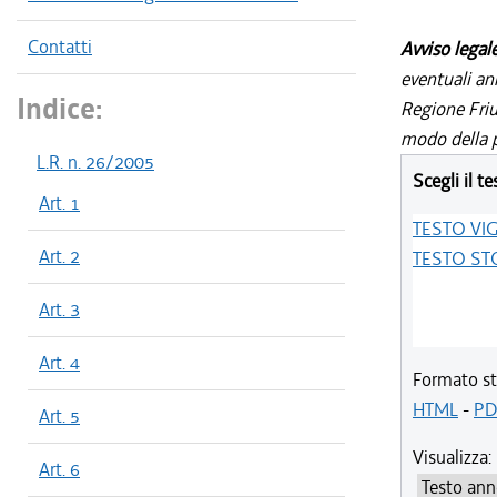
Contatti
Avviso legal
eventuali an
Indice:
Regione Friul
modo della p
L.R. n. 26/2005
Scegli il te
Art. 1
TESTO VI
Art. 2
TESTO ST
Art. 3
Art. 4
Formato st
HTML
-
PD
Art. 5
Visualizza:
Art. 6