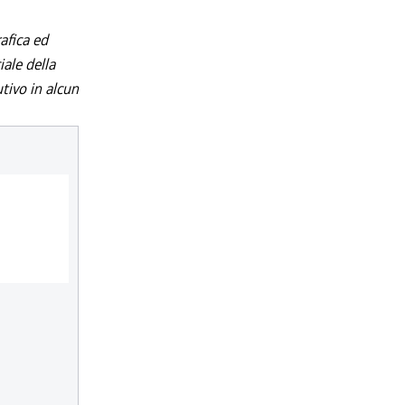
afica ed
iale della
utivo in alcun