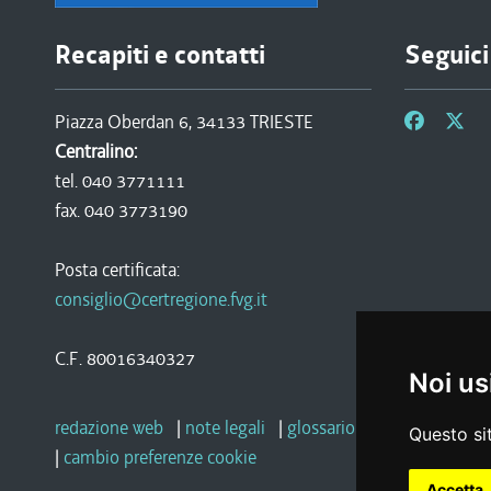
Recapiti e contatti
Seguici
Piazza Oberdan 6, 34133 TRIESTE
Centralino:
tel. 040 3771111
fax. 040 3773190
Posta certificata:
consiglio@certregione.fvg.it
C.F. 80016340327
Noi us
redazione web
|
note legali
|
glossario
|
privacy
|
socia
Questo sit
|
cambio preferenze cookie
Accetta