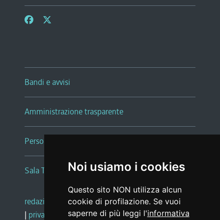
Bandi e avvisi
Amministrazione trasparente
Persone e Uffici
Noi usiamo i cookies
Sala Tiziano Tessitori
Questo sito NON utilizza alcun
redazione web
|
note legali
|
glossario
cookie di profilazione. Se vuoi
saperne di più leggi l'
informativa
|
privacy
|
social media policy