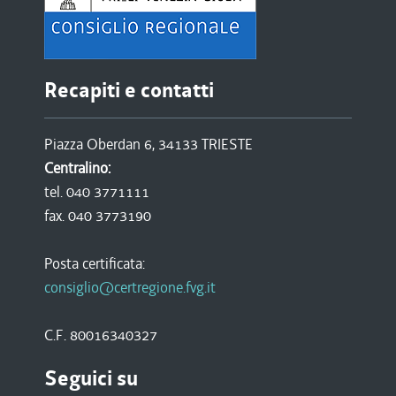
Recapiti e contatti
Piazza Oberdan 6, 34133 TRIESTE
Centralino:
tel. 040 3771111
fax. 040 3773190
Posta certificata:
consiglio@certregione.fvg.it
C.F. 80016340327
Seguici su