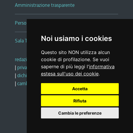
Amministrazione trasparente
Persone e Uffici
Noi usiamo i cookies
Sala Tiziano Tessitori
Questo sito NON utilizza alcun
redazione web
|
note legali
|
glossario
cookie di profilazione. Se vuoi
saperne di più leggi l'
informativa
|
privacy
|
social media policy
estesa sull'uso dei cookie
.
|
dichiarazione di accessibilità
|
feedback
|
cambio preferenze cookie
Accetta
Rifiuta
Realizzato da
Cambia le preferenze