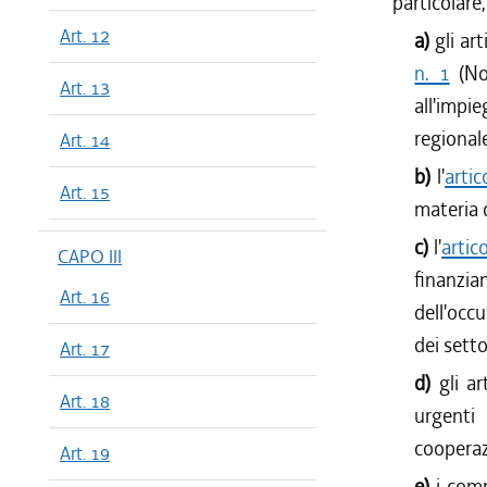
particolare,
Art. 12
a)
gli ar
n. 1
(Nor
Art. 13
all'impi
regionale
Art. 14
b)
l'
artic
Art. 15
materia 
c)
l'
artic
CAPO III
finanzi
Art. 16
dell'occu
dei setto
Art. 17
d)
gli a
Art. 18
urgenti
cooperaz
Art. 19
e)
i com