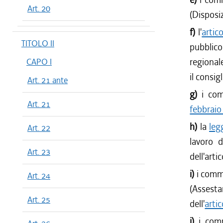
Art. 20
(Disposiz
f)
l'
artic
TITOLO II
pubblico
regional
CAPO I
il consigl
Art. 21 ante
g)
i com
Art. 21
febbraio
h)
la
leg
Art. 22
lavoro d
Art. 23
dell'arti
i)
i commi
Art. 24
(Assesta
Art. 25
dell'
artic
j)
i com