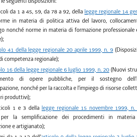
 le seguenti disposizioni:
ticoli da 1 a 45, 59, da 78 a 92, della
legge regionale 14 ge
me in materia di politica attiva del lavoro, collocament
ego nonché norme in materia di formazione professionale 
);
olo 41 della legge regionale 20 aprile 1999, n. 9
(Disposizi
di competenza regionale);
olo 16 della legge regionale 6 luglio 1999, n. 20
(Nuovi stru
amento di opere pubbliche, per il sostegno dell
pazione, nonché per la raccolta e l'impiego di risorse collet
ri produttivi);
rticoli 1 e 3 della
legge regionale 15 novembre 1999, n.
 per la semplificazione dei procedimenti in materia 
ione e artigianato);
mi da 1 a 12 dell'
articolo 9 della legge regionale 3 luglio