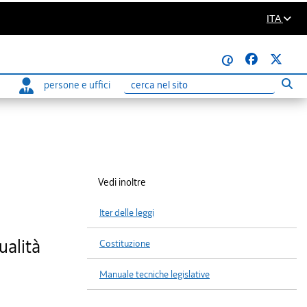
ITA
@
persone e uffici
Eseg
Ricerca
Vedi inoltre
Iter delle leggi
ualità
Costituzione
Manuale tecniche legislative