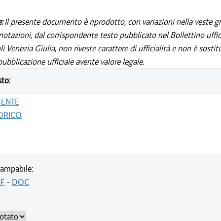
e:
Il presente documento è riprodotto, con variazioni nella veste gr
notazioni, dal corrispondente testo pubblicato nel Bollettino uffic
i Venezia Giulia, non riveste carattere di ufficialità e non è sostit
ubblicazione ufficiale avente valore legale.
sto:
GENTE
ORICO
ampabile:
F
-
DOC