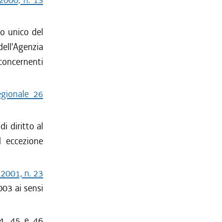
 unico del
dell'Agenzia
concernenti
egionale 26
i diritto al
d eccezione
 2001, n. 23
003 ai sensi
44, 45 e 46