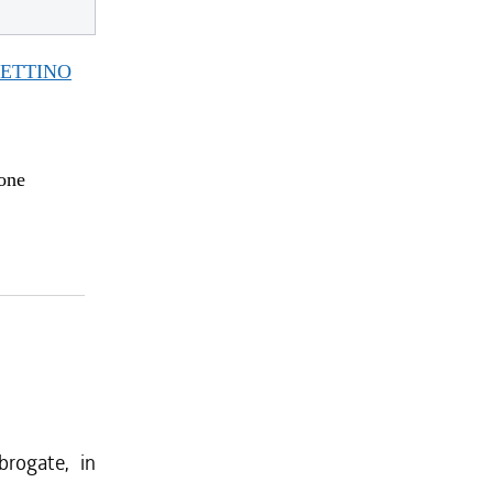
TTINO
ione
brogate, in