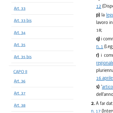
12
(Dispo
Art. 33
p)
la
leg
Art. 33 bis
lavoro in
18;
Art. 34
q)
i comm
Art. 35
n. 1
(Legg
r)
i com
Art. 35 bis
regional
plurienna
CAPO II
16 aprile
Art. 36
s)
'
artic
Art. 37
dell'anno
2.
A far da
Art. 38
n. 17
(Inter