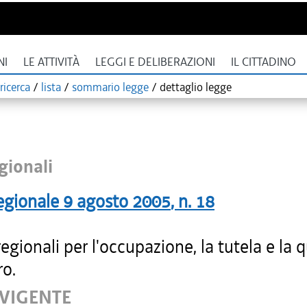
NI
LE ATTIVITÀ
LEGGI E DELIBERAZIONI
IL CITTADINO
ricerca
/
lista
/
sommario legge
/
dettaglio legge
gionali
egionale
9 agosto 2005
, n.
18
gionali per l'occupazione, la tutela e la q
ro.
 VIGENTE