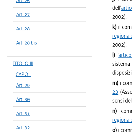
Art. 26
dell'
arti
Art. 27
2002);
k)
il com
Art. 28
regional
Art. 28 bis
2002);
l)
l'
artico
TITOLO III
sistema
disposizi
CAPO I
m)
i com
Art. 29
23
(Asse
Art. 30
sensi dell
n)
i comm
Art. 31
regional
Art. 32
o)
i comm