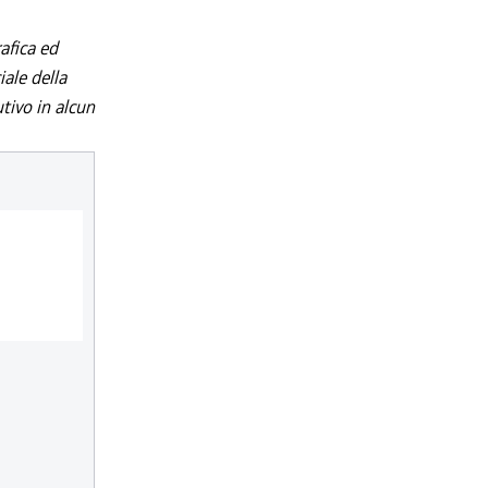
afica ed
iale della
utivo in alcun