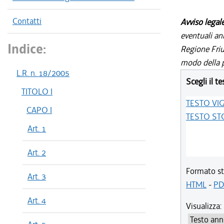
Contatti
Avviso legal
eventuali an
Indice:
Regione Friul
modo della p
L.R. n. 18/2005
Scegli il te
TITOLO I
TESTO VI
CAPO I
TESTO ST
Art. 1
Art. 2
Formato st
Art. 3
HTML
-
PD
Art. 4
Visualizza: