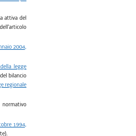
ca attiva del
dell'articolo
ennaio 2004,
della legge
el bilancio
ge regionale
o normativo
tobre 1994,
te).