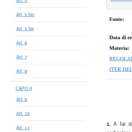
Art. 5
Art. 5 bis
Fonte:
Art. 5 ter
Data di en
Art. 6
Materia:
Art. 7
REGOLAM
ITER DE
Art. 8
CAPO II
Art. 9
Art. 10
1.
A far d
Art. 11