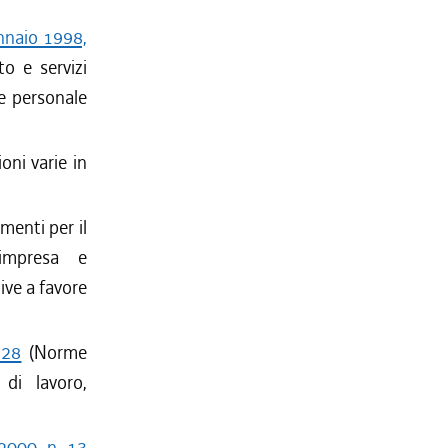
nnaio 1998,
o e servizi
e personale
oni varie in
menti per il
'impresa e
tive a favore
 28
(Norme
di lavoro,
 2000, n. 13