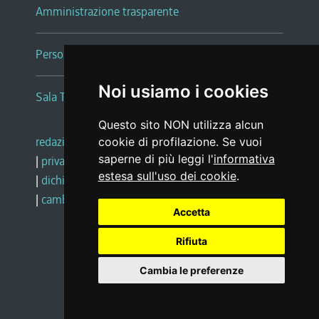
Amministrazione trasparente
Persone e Uffici
Noi usiamo i cookies
Sala Tiziano Tessitori
Questo sito NON utilizza alcun
redazione web
|
note legali
|
glossario
cookie di profilazione. Se vuoi
saperne di più leggi l'
informativa
|
privacy
|
social media policy
estesa sull'uso dei cookie
.
|
dichiarazione di accessibilità
|
feedback
|
cambio preferenze cookie
Accetta
Rifiuta
Realizzato da
Cambia le preferenze