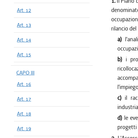
1.
Il Piano 
denominato 
Art. 12
occupazion
Art. 13
rilancio de
a)
l'ana
Art. 14
occupazi
Art. 15
b)
i pro
ricollo
CAPO III
accompa
Art. 16
l'impiego
c)
il ra
Art. 17
industria
Art. 18
d)
le ev
progetti d
Art. 19