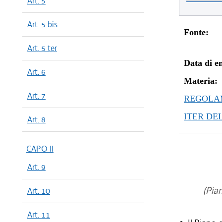
Art. 5
Art. 5 bis
Fonte:
Art. 5 ter
Data di en
Art. 6
Materia:
Art. 7
REGOLAM
ITER DE
Art. 8
CAPO II
Art. 9
(Pian
Art. 10
Art. 11