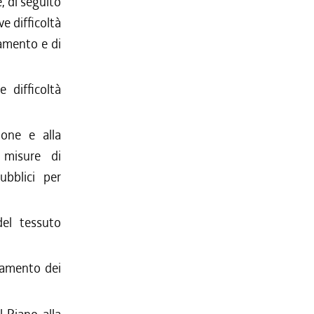
, di seguito
e difficoltà
amento e di
 difficoltà
zione e alla
e misure di
bblici per
del tessuto
ziamento dei