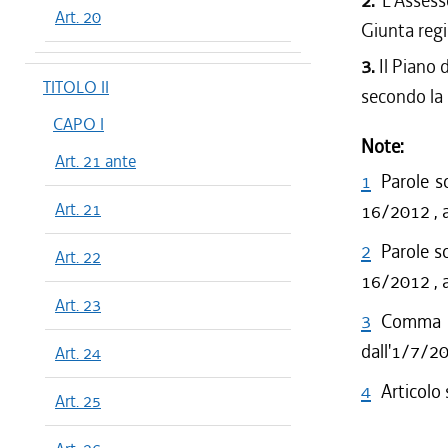
2.
L'Assess
Art. 20
Giunta regi
3.
Il Piano 
TITOLO II
secondo la
CAPO I
Note:
Art. 21 ante
1
Parole s
Art. 21
16/2012 , a
2
Parole s
Art. 22
16/2012 , a
Art. 23
3
Comma 4
dall'1/7/2
Art. 24
4
Articolo
Art. 25