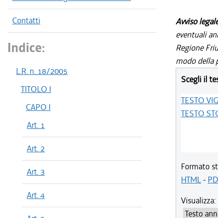
Contatti
Avviso legal
eventuali an
Indice:
Regione Friul
modo della p
L.R. n. 18/2005
Scegli il te
TITOLO I
TESTO VI
CAPO I
TESTO ST
Art. 1
Art. 2
Formato st
Art. 3
HTML
-
PD
Art. 4
Visualizza: