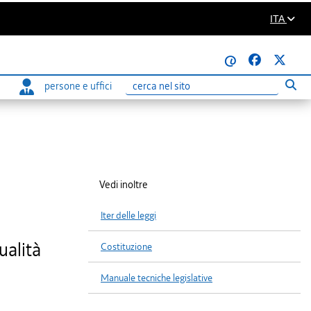
ITA
@
persone e uffici
Eseg
Ricerca
Vedi inoltre
Iter delle leggi
ualità
Costituzione
Manuale tecniche legislative