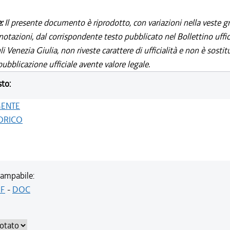
e:
Il presente documento è riprodotto, con variazioni nella veste gr
notazioni, dal corrispondente testo pubblicato nel Bollettino uffic
i Venezia Giulia, non riveste carattere di ufficialità e non è sostit
ubblicazione ufficiale avente valore legale.
sto:
GENTE
ORICO
ampabile:
F
-
DOC