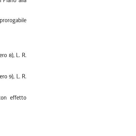
 Piano alla
 prorogabile
ro 8), L. R.
ro 9), L. R.
on effetto