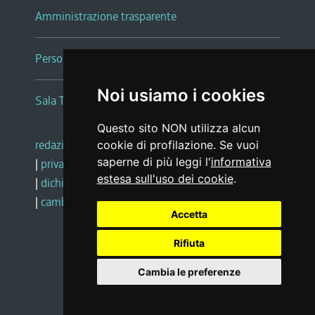
Amministrazione trasparente
Persone e Uffici
Noi usiamo i cookies
Sala Tiziano Tessitori
Questo sito NON utilizza alcun
redazione web
|
note legali
|
glossario
cookie di profilazione. Se vuoi
saperne di più leggi l'
informativa
|
privacy
|
social media policy
estesa sull'uso dei cookie
.
|
dichiarazione di accessibilità
|
feedback
|
cambio preferenze cookie
Accetta
Rifiuta
Realizzato da
Cambia le preferenze