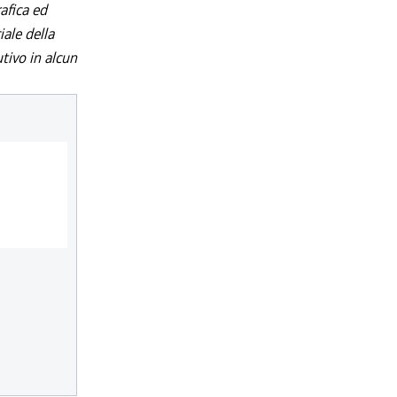
afica ed
iale della
utivo in alcun