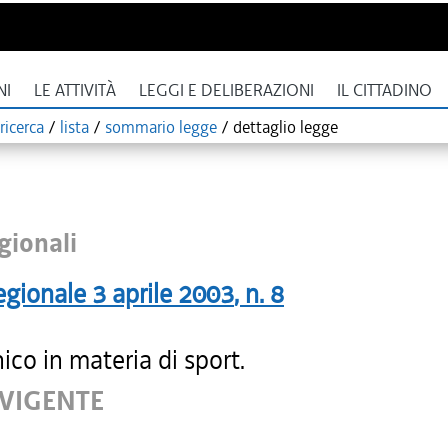
NI
LE ATTIVITÀ
LEGGI E DELIBERAZIONI
IL CITTADINO
ricerca
/
lista
/
sommario legge
/
dettaglio legge
gionali
egionale
3 aprile 2003
, n.
8
ico in materia di sport.
 VIGENTE