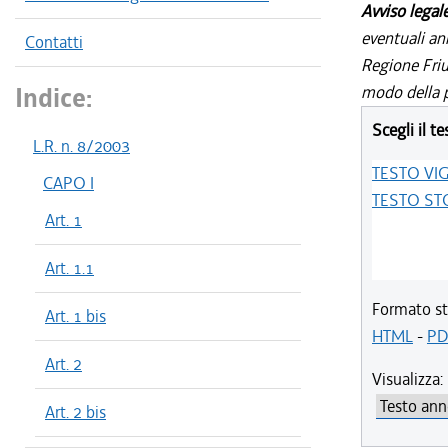
Avviso legal
eventuali an
Contatti
Regione Friul
Indice:
modo della p
Scegli il te
L.R. n. 8/2003
TESTO VI
CAPO I
TESTO ST
Art. 1
Art. 1.1
Formato st
Art. 1 bis
HTML
-
PD
Art. 2
Visualizza:
Art. 2 bis