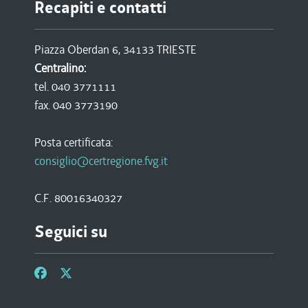
Recapiti e contatti
Piazza Oberdan 6, 34133 TRIESTE
Centralino:
tel. 040 3771111
fax. 040 3773190
Posta certificata:
consiglio@certregione.fvg.it
C.F. 80016340327
Seguici su