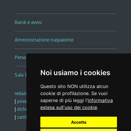
Bandi e avvisi
Amministrazione trasparente
Persone e Uffici
Noi usiamo i cookies
Sala Tiziano Tessitori
Questo sito NON utilizza alcun
redazione web
|
note legali
|
glossario
cookie di profilazione. Se vuoi
saperne di più leggi l'
informativa
|
privacy
|
social media policy
estesa sull'uso dei cookie
.
|
dichiarazione di accessibilità
|
feedback
|
cambio preferenze cookie
Accetta