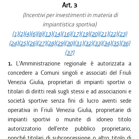
Art. 3
(Incentivi per investimenti in materia di
impiantistica sportiva)
(1)
(2)
(4)
(6)
(8)
(13)
(14)
(16)
(17)
(19)
(20)
(21)
(22)
(23)
(24)
(25)
(26)
(27)
(28)
(29)
(30)
(31)
(32)
(33)
(34)
(35)
(36)
(37)
1.
L'Amministrazione regionale è autorizzata a
concedere a Comuni singoli e associati del Friuli
Venezia Giulia, proprietari di impianti sportivi o
titolari di diritti reali sugli stessi e ad associazioni e
società sportive senza fini di lucro aventi sede
operativa in Friuli Venezia Giulia, proprietarie di
impianti sportivi o munite di idoneo titolo
autorizzatorio dell’ente pubblico proprietario,
nonché titolari di subconcessione o altro titolo di